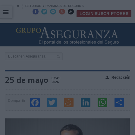
⌂
ESTUDIOS Y RANKINGS DE SEGUROS
☰
☰





LOGIN SUSCRIPTORES
25 de mayo
Redacción
👤
07:49
2026
Compartir