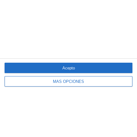
El Colegio de Castilla-La Mancha y Mapfre refuerzan su
colaboración
Reale asegura la 72ª edición del Festival Internacional de Teatro
Clásico de Mérida
Aún quedan reglamentos pendientes para completar la Ley
5/2025 del seguro obligatorio
LO MÁS VISTO
Acepto
MÁS OPCIONES