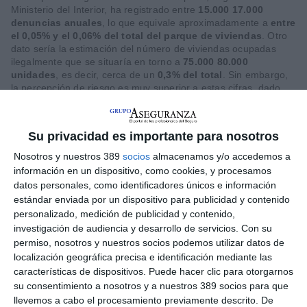
Ministerio del Interior, ha registrado entre
15.000 17.000
denuncias anuales
, lo que equivale aproximadamente a
entre
el 0,05% y el 0,06% del total del parque de viviendas
. Otro
dato sería la estimación del número de viviendas ocupadas
ilegalmente que se situaría en torno a
75.000 80.000
unidades
, es decir, cerca de un
0,3% del total
. Sin embargo,
la percepción de riesgo es muy superior a estas cifras, dado
que
entre un 37% y un 56% de la población afirma temer
que su vivienda pueda ser ocupada
, lo que refleja un
elevado impacto psicológico del fenómeno.
Su privacidad es importante para nosotros
Las preocupaciones de los propietarios se concentran en
Nosotros y nuestros 389
socios
almacenamos y/o accedemos a
varios aspectos clave. En primer lugar, destaca el
miedo a la
información en un dispositivo, como cookies, y procesamos
propia ocupación
, especialmente en segundas residencias o
datos personales, como identificadores únicos e información
viviendas vacías. En segundo lugar, preocupa la
lentitud de
estándar enviada por un dispositivo para publicidad y contenido
los procesos judiciales
, que históricamente han podido
personalizado, medición de publicidad y contenido,
prolongarse durante meses o incluso años hasta recuperar el
inmueble. A ello se suman los
costes económicos asociados
,
investigación de audiencia y desarrollo de servicios.
Con su
que incluyen honorarios legales, pérdida de ingresos por
permiso, nosotros y nuestros socios podemos utilizar datos de
alquiler y gastos de reparación. También es relevante la
localización geográfica precisa e identificación mediante las
inseguridad jurídica percibida
, ya que muchos propietarios
características de dispositivos. Puede hacer clic para otorgarnos
consideran que el sistema no garantiza una protección eficaz
su consentimiento a nosotros y a nuestros 389 socios para que
de sus derechos.
llevemos a cabo el procesamiento previamente descrito. De