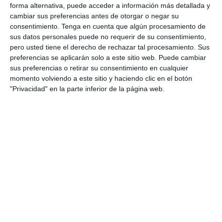
forma alternativa, puede acceder a información más detallada y
Ante este escenario, algunas aseguradoras están
cambiar sus preferencias antes de otorgar o negar su
desarrollando soluciones específicas para mitigar esta
preocupación. En este sentido, en Divina Seguros hemos
consentimiento.
Tenga en cuenta que algún procesamiento de
decidido incorporar en nuestras pólizas de hogar una cobertura
sus datos personales puede no requerir de su consentimiento,
frente a la ocupación ilegal. Entre las principales garantías
pero usted tiene el derecho de rechazar tal procesamiento. Sus
destacan el asesoramiento y la defensa jurídica para la
preferencias se aplicarán solo a este sitio web. Puede cambiar
recuperación de la vivienda y la reclamación de daños, con
sus preferencias o retirar su consentimiento en cualquier
posibilidad de libre elección de abogado, así como el
pago de
momento volviendo a este sitio y haciendo clic en el botón
un alojamiento alternativo durante 12 meses en caso de
"Privacidad" en la parte inferior de la página web.
ser la vivienda habitual
e incluso una
compensación de
hasta 12 meses por pérdida de rentas
en viviendas
arrendadas. Asimismo, incluye la cobertura de
daños
materiales con límites de hasta 3.000 € para el continente y
6.000 € para el contenido
, además del
pago de suministros
asociados al inmueble durante la ocupación.
En conjunto, aunque la ocupación ilegal tiene un peso reducido
en términos estadísticos, su impacto individual y su elevada
visibilidad la convierten en un problema relevante para los
propietarios. Por ello, desde Divina Seguros hemos añadido
esta garantía en nuestras pólizas de hogar para reducir el
impacto económico y emocional que esta situación puede
generar en nuestros asegurados.