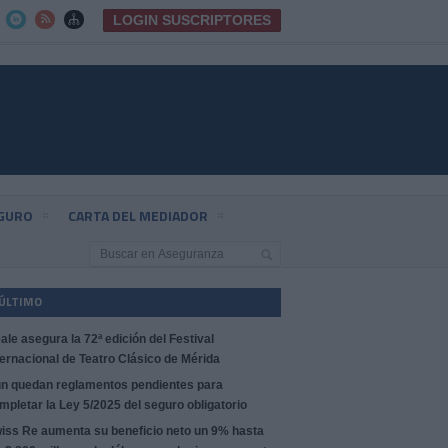
LOGIN SUSCRIPTORES



EGURO
CARTA DEL MEDIADOR
 ÚLTIMO
ale asegura la 72ª edición del Festival
ternacional de Teatro Clásico de Mérida
n quedan reglamentos pendientes para
mpletar la Ley 5/2025 del seguro obligatorio
iss Re aumenta su beneficio neto un 9% hasta