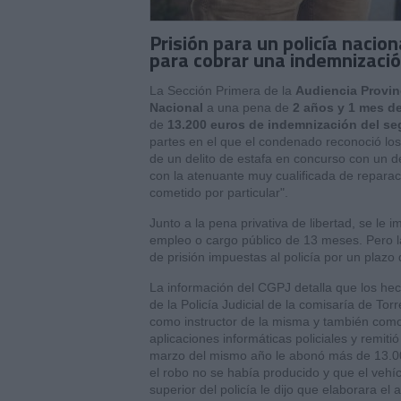
Prisión para un policía nacion
para cobrar una indemnizaci
La Sección Primera de la
Audiencia Provin
Nacional
a una pena de
2 años y 1 mes de
de
13.200 euros de indemnización del se
partes en el que el condenado reconoció los
de un delito de estafa en concurso con un d
con la atenuante muy cualificada de reparaci
cometido por particular".
Junto a la pena privativa de libertad, se le 
empleo o cargo público de 13 meses. Pero l
de prisión impuestas al policía por un plazo
La información del CGPJ detalla que los he
de la Policía Judicial de la comisaría de Tor
como instructor de la misma y también como 
aplicaciones informáticas policiales y remit
marzo del mismo año le abonó más de 13.00
el robo no se había producido y que el vehí
superior del policía le dijo que elaborara el 