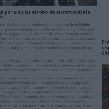
al por simular el robo de su motocicleta
ón
cial de Valencia
ha condenado a un
agente de la Policía
 prisión
por
simular el robo de su motocicleta
. Cobró más
guro
. Según el CGPJ, la sentencia, tras el "acuerdo entre las
 hechos y se mostró conforme con las penas, le declara autor
El 
elito de falsedad documental cometido por funcionario público,
dis
ón del daño, y otro delito de falsedad en documento oficial
últ
impone el pago de dos multas y una inhabilitación especial para
a sentencia, que es firme, acuerda la suspensión de las penas
 de dos años, a condición de no delinquir durante ese periodo.
chos comenzaron en de 2024, cuando el agente de la Brigada
rent denunció el robo de su motocicleta, en la que figuraba
denunciante. "El funcionario no incorporó la denuncia a las
ió una copia de ella a la empresa aseguradora, que el 18 de
0 euros como indemnización, pese a que el agente sabía que
culo seguía en su poder", detalla. Y unos días después el
atestado y lo incorporara a las aplicaciones policiales y a las