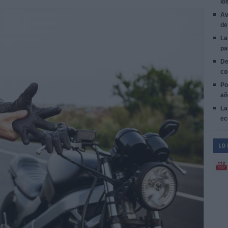
lo
Av
de
La
pa
De
co
Po
añ
La
ec
LO