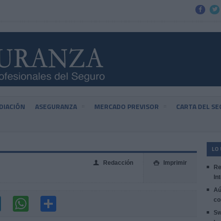


DIACIÓN
ASEGURANZA
MERCADO PREVISOR
CARTA DEL S
LO
Redacción
Imprimir
👤

Re
In
Aú
co
Sw