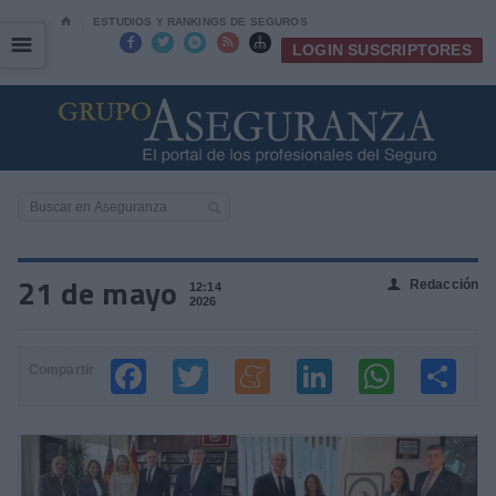
⌂
ESTUDIOS Y RANKINGS DE SEGUROS
☰
☰





LOGIN SUSCRIPTORES
21 de mayo
Redacción
👤
12:14
2026
Compartir