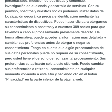
personalizado, medición de publicidad y contenido,
investigación de audiencia y desarrollo de servicios.
Con su
permiso, nosotros y nuestros socios podemos utilizar datos de
LO ÚLTIMO
localización geográfica precisa e identificación mediante las
características de dispositivos. Puede hacer clic para otorgarnos
Reale asegura la 72ª edición del Festival Internacional de Teatro
su consentimiento a nosotros y a nuestros 389 socios para que
Clásico de Mérida
llevemos a cabo el procesamiento previamente descrito. De
Aún quedan reglamentos pendientes para completar la Ley
forma alternativa, puede acceder a información más detallada y
5/2025 del seguro obligatorio
cambiar sus preferencias antes de otorgar o negar su
Swiss Re aumenta su beneficio neto un 9% hasta los 2.800
consentimiento.
Tenga en cuenta que algún procesamiento de
millones de dólares en el primer semestre
sus datos personales puede no requerir de su consentimiento,
Avanza: "El seguro continúa canalizando el ahorro de las
pero usted tiene el derecho de rechazar tal procesamiento. Sus
familias"
preferencias se aplicarán solo a este sitio web. Puede cambiar
La movilidad internacional plantea nuevos retos para el seguro
sus preferencias o retirar su consentimiento en cualquier
de Decesos
momento volviendo a este sitio y haciendo clic en el botón
"Privacidad" en la parte inferior de la página web.
Debate profesional: ¿el incendio de Madrid se considera hecho
de la circulación?
Por aquí pasan los planes de Mapfre para un nuevo año récord
en beneficio…y la principal amenaza
La mayoría del seguro español cree que la economía no variará
en el segundo semestre