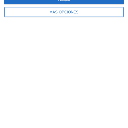
MÁS OPCIONES
CaixaBank comercializará un seguro para
mascotas diseñado por SegurCaixa Adeslas