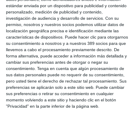
aportación inicial desde 600 euros con la posibilidad de realizar
estándar enviada por un dispositivo para publicidad y contenido
aportaciones adicionales. Este producto incorpora un capital
personalizado, medición de publicidad y contenido,
adicional en caso de fallecimiento del asegurado.
investigación de audiencia y desarrollo de servicios.
Con su
permiso, nosotros y nuestros socios podemos utilizar datos de
Si quiere recibir diariamente y GRATIS noticias como
localización geográfica precisa e identificación mediante las
esta, pinche aquí
características de dispositivos. Puede hacer clic para otorgarnos
su consentimiento a nosotros y a nuestros 389 socios para que
llevemos a cabo el procesamiento previamente descrito. De
LO ÚLTIMO
forma alternativa, puede acceder a información más detallada y
cambiar sus preferencias antes de otorgar o negar su
Reale asegura la 72ª edición del Festival Internacional de Teatro
consentimiento.
Tenga en cuenta que algún procesamiento de
Clásico de Mérida
sus datos personales puede no requerir de su consentimiento,
Aún quedan reglamentos pendientes para completar la Ley
pero usted tiene el derecho de rechazar tal procesamiento. Sus
5/2025 del seguro obligatorio
preferencias se aplicarán solo a este sitio web. Puede cambiar
Swiss Re aumenta su beneficio neto un 9% hasta los 2.800
sus preferencias o retirar su consentimiento en cualquier
millones de dólares en el primer semestre
momento volviendo a este sitio y haciendo clic en el botón
Avanza: "El seguro continúa canalizando el ahorro de las
"Privacidad" en la parte inferior de la página web.
familias"
La movilidad internacional plantea nuevos retos para el seguro
de Decesos
Debate profesional: ¿el incendio de Madrid se considera hecho