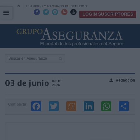
⌂
ESTUDIOS Y RANKINGS DE SEGUROS
☰
☰





LOGIN SUSCRIPTORES
03 de junio
Redacción
👤
08:16
2026
Compartir