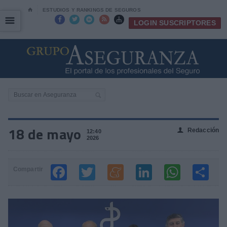
⌂
ESTUDIOS Y RANKINGS DE SEGUROS
☰
☰





LOGIN SUSCRIPTORES
18 de mayo
Redacción
👤
12:40
2026
Compartir