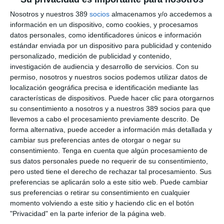
presidente del Colegio de Dentistas, y Pablo Varona, presidente
del Colegio de Veterinarios.
Nosotros y nuestros 389
socios
almacenamos y/o accedemos a
información en un dispositivo, como cookies, y procesamos
Armando Solís ha destacado la importancia de estas visitas
datos personales, como identificadores únicos e información
para "conocer de primera mano las inquietudes de quienes
estándar enviada por un dispositivo para publicidad y contenido
cuidan de la salud de los ciudadanos. Nuestra vocación es
personalizado, medición de publicidad y contenido,
estar al lado de los colegios profesionales, adaptando nuestras
investigación de audiencia y desarrollo de servicios.
Con su
soluciones de previsión, ahorro y servicios a la realidad de su
día a día".
permiso, nosotros y nuestros socios podemos utilizar datos de
localización geográfica precisa e identificación mediante las
Por su parte, Manuel Pérez ha subrayado que "Las Palmas es
características de dispositivos. Puede hacer clic para otorgarnos
una plaza fundamental para nosotros. Queremos que cada uno
su consentimiento a nosotros y a nuestros 389 socios para que
de nuestros más de 2.700 asegurados sienta que PSN es su
llevemos a cabo el procesamiento previamente descrito. De
casa y que trabajamos para garantizar su tranquilidad y la de
forma alternativa, puede acceder a información más detallada y
sus familias".
cambiar sus preferencias antes de otorgar o negar su
Si quiere recibir diariamente y GRATIS noticias como
consentimiento.
Tenga en cuenta que algún procesamiento de
esta, pinche aquí
sus datos personales puede no requerir de su consentimiento,
pero usted tiene el derecho de rechazar tal procesamiento. Sus
preferencias se aplicarán solo a este sitio web. Puede cambiar
sus preferencias o retirar su consentimiento en cualquier
momento volviendo a este sitio y haciendo clic en el botón
LO ÚLTIMO
"Privacidad" en la parte inferior de la página web.