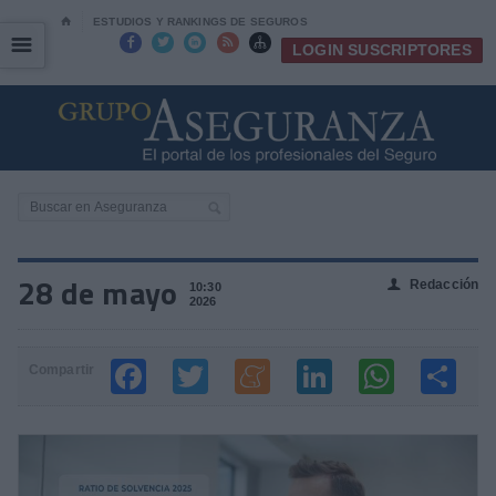
⌂
ESTUDIOS Y RANKINGS DE SEGUROS
☰
☰





LOGIN SUSCRIPTORES
28 de mayo
Redacción
👤
10:30
2026
Compartir