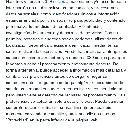
Nosotros y nuestros 389
socios
almacenamos y/o accedemos a
escenarios adversos y máxima seguridad en el cumplimiento
información en un dispositivo, como cookies, y procesamos
de los compromisos adquiridos con los clientes, según explican
datos personales, como identificadores únicos e información
desde la compañía.
estándar enviada por un dispositivo para publicidad y contenido
Por otro lado, Seguros Atocha ha cerrado 2025 superando la
personalizado, medición de publicidad y contenido,
barrera de los
30 millones de euros en primas imputadas.
investigación de audiencia y desarrollo de servicios.
Con su
Este crecimiento de la cifra de negocio se ha logrado
permiso, nosotros y nuestros socios podemos utilizar datos de
manteniendo un estricto
rigor en la gestión
. El
ratio
localización geográfica precisa e identificación mediante las
combinado del ejercicio se situó en el 97,6%
, un resultado
características de dispositivos. Puede hacer clic para otorgarnos
que confirma la
rentabilidad técnica
de la operación y ratifica
su consentimiento a nosotros y a nuestros 389 socios para que
una
gestión eficiente de la siniestralidad
y de los
gastos de
llevemos a cabo el procesamiento previamente descrito. De
administración.
forma alternativa, puede acceder a información más detallada y
Si quiere recibir diariamente y GRATIS noticias como
cambiar sus preferencias antes de otorgar o negar su
esta, pinche aquí
consentimiento.
Tenga en cuenta que algún procesamiento de
sus datos personales puede no requerir de su consentimiento,
pero usted tiene el derecho de rechazar tal procesamiento. Sus
LO ÚLTIMO
preferencias se aplicarán solo a este sitio web. Puede cambiar
sus preferencias o retirar su consentimiento en cualquier
La verdad sobre la IA en el seguro: qué funciona ya y qué sigue
momento volviendo a este sitio y haciendo clic en el botón
siendo una promesa
"Privacidad" en la parte inferior de la página web.
Munich Re alcanza un beneficio de casi 4.000 millones y
mantiene sus previsiones para 2026