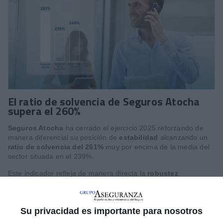
El ratio de solvencia de Seguros Atocha
supera el 260%
Seguros Atocha
ha cerrado el ejercicio 2025 reforzando de
manera diferencial su posición de
estabilidad
alcanzando un
ratio de solvencia del 261%
muy por encima de la media del
sector situada en el 239%.
Este indicador refleja de manera directa la
robustez
patrimonial
de la entidad, cuyos fondos propios respaldan 2,6
veces el capital regulatorio exigido. Esta sólida posición
financiera se sustenta en unos
fondos propios
disponibles de
Su privacidad es importante para nosotros
alta calidad que ascienden a
134 millones de euros
, lo que
evidencia su capacidad de absorción de riesgos ante