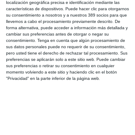
aislada… cada vez están más conectados entre sí.
localización geográfica precisa e identificación mediante las
características de dispositivos. Puede hacer clic para otorgarnos
Una sustancia cuestionada puede desencadenar litigios
su consentimiento a nosotros y a nuestros 389 socios para que
colectivos, afectar inversiones, alterar proveedores
llevemos a cabo el procesamiento previamente descrito. De
internacionales y generar presión reputacional casi al mismo
forma alternativa, puede acceder a información más detallada y
tiempo, especialmente en un entorno donde las exigencias
cambiar sus preferencias antes de otorgar o negar su
ambientales, regulatorias y ESG evolucionan a gran velocidad.
consentimiento.
Tenga en cuenta que algún procesamiento de
Por eso, muchas compañías empiezan a replantearse cómo
sus datos personales puede no requerir de su consentimiento,
entienden el riesgo. Ya no basta con reaccionar cuando el
pero usted tiene el derecho de rechazar tal procesamiento. Sus
problema resulta evidente. La resiliencia empresarial depende
preferencias se aplicarán solo a este sitio web. Puede cambiar
cada vez más de la capacidad para detectar señales, por
sus preferencias o retirar su consentimiento en cualquier
pequeñas que sean, antes de que se conviertan en crisis
momento volviendo a este sitio y haciendo clic en el botón
visibles.
"Privacidad" en la parte inferior de la página web.
Y esa reflexión va mucho más allá de la industria química. La
inteligencia artificial, los nuevos materiales industriales, las
tecnologías energéticas o determinados procesos de
automatización comparten hoy algo con muchas innovaciones
del pasado: avanzan en escenarios donde todavía existen
incógnitas relevantes sobre sus efectos secundarios,
responsabilidades futuras o impactos acumulativos.
Eso no significa frenar el progreso. Significa entender que
innovación y anticipación deben avanzar juntas.