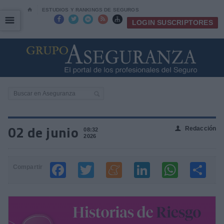
⌂
ESTUDIOS Y RANKINGS DE SEGUROS
☰
☰





LOGIN SUSCRIPTORES
02 de junio
Redacción
👤
08:32
2026
Compartir