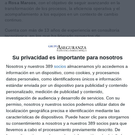
a
Rosa Marcos
, con el objetivo de seguir avanzando en la
transformación de los procesos, la eficiencia operativa y el
acompañamiento a los equipos en un contexto de cambio
continuo.
Cuenta con más de 13 años de experiencia en consultoría
tecnológica, en los que ha liderado proyectos de
transformación de negocio, optimización de procesos y gestión
del cambio, con especial foco en eficiencia, gestión de riesgos
y sostenibilidad. En concreto, a lo largo de su trayectoria
Su privacidad es importante para nosotros
profesional ha acompañado a compañías en la incorporación
de la innovación a sus procesos de negocio, la digitalización y
Nosotros y nuestros 389
socios
almacenamos y/o accedemos a
la adaptación a nuevas exigencias regulatorias. En los últimos
información en un dispositivo, como cookies, y procesamos
años, ha liderado también proyectos vinculados a ESG y
datos personales, como identificadores únicos e información
sostenibilidad, así como programas de gestión del cambio y
estándar enviada por un dispositivo para publicidad y contenido
excelencia operativa.
personalizado, medición de publicidad y contenido,
Grupo Generali reduce sus emisiones operativas
investigación de audiencia y desarrollo de servicios.
Con su
permiso, nosotros y nuestros socios podemos utilizar datos de
Por otra parte, coincidiendo con el
Día de la Tierra que se
localización geográfica precisa e identificación mediante las
celebra este 22 de abril,
Grupo Generali ha hecho balance de
características de dispositivos. Puede hacer clic para otorgarnos
los progresos de su Plan de Transición Climática. Así, informa
su consentimiento a nosotros y a nuestros 389 socios para que
que, a cierre de 2025, ha
invertido ya 8.700 millones de
llevemos a cabo el procesamiento previamente descrito. De
euros en soluciones climáticas
y recuerda que
su