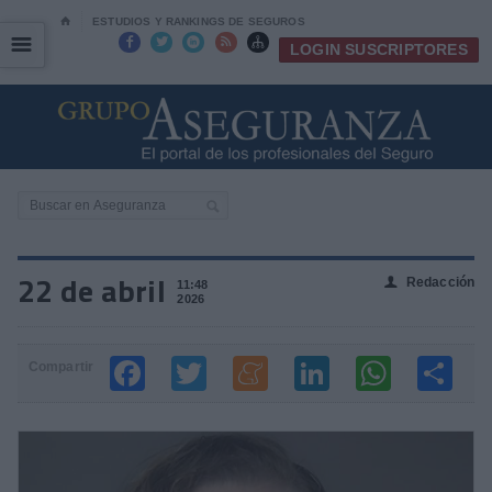
⌂
ESTUDIOS Y RANKINGS DE SEGUROS
☰
☰





LOGIN SUSCRIPTORES
22 de abril
Redacción
👤
11:48
2026
Compartir