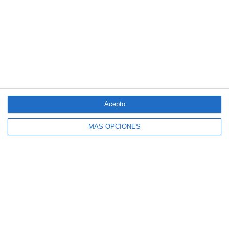
Reale asegura la 72ª edición del Festival Internacional de Teatro
Clásico de Mérida
Aún quedan reglamentos pendientes para completar la Ley
5/2025 del seguro obligatorio
LO MÁS VISTO
Acepto
MÁS OPCIONES