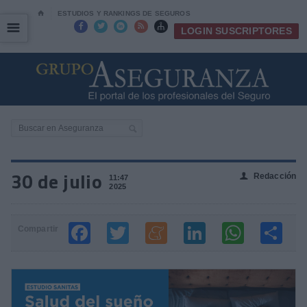
⌂
ESTUDIOS Y RANKINGS DE SEGUROS
☰
☰





LOGIN SUSCRIPTORES
30 de julio
Redacción
👤
11:47
2025
Compartir