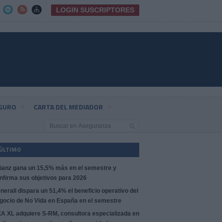
LOGIN SUSCRIPTORES



EGURO
CARTA DEL MEDIADOR
 ÚLTIMO
lianz gana un 15,5% más en el semestre y
nfirma sus objetivos para 2026
nerali dispara un 51,4% el beneficio operativo del
gocio de No Vida en España en el semestre
A XL adquiere S-RM, consultora especializada en