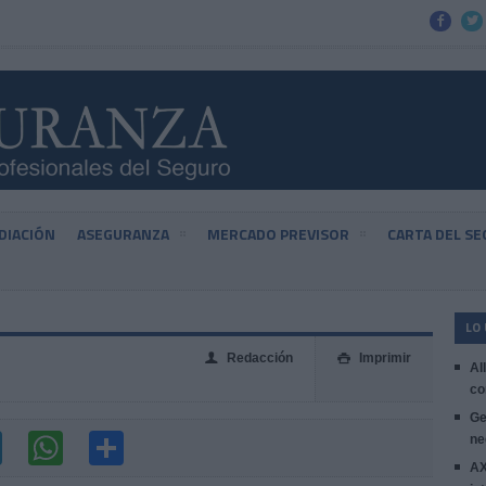


DIACIÓN
ASEGURANZA
MERCADO PREVISOR
CARTA DEL S
LO
Redacción
Imprimir
👤

Al
co
Ge
ne
AX