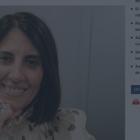
in
El
re
Re
In
Aú
co
Sw
lo
Av
de
LO