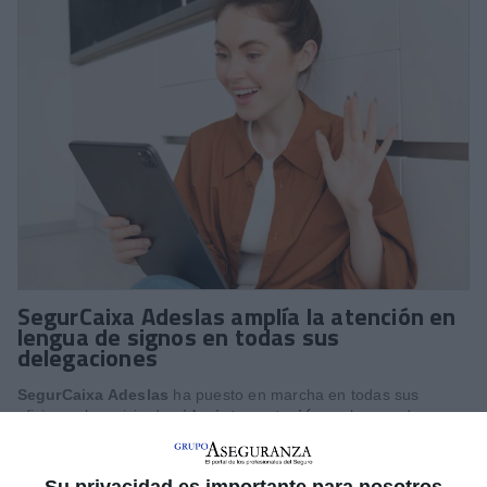
SegurCaixa Adeslas amplía la atención en
lengua de signos en todas sus
delegaciones
SegurCaixa Adeslas
ha puesto en marcha en todas sus
oficinas el servicio de
videointerpretación
en lengua de
signos, una iniciativa destinada a facilitar las gestiones
presenciales de personas con discapacidad auditiva o del habla
en relación con sus pólizas.
Su privacidad es importante para nosotros