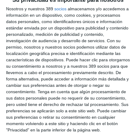
El sistema permite, a través de una tableta, establecer una
Nosotros y nuestros 389
socios
almacenamos y/o accedemos a
videollamada con un intérprete de la Fundación CNSE. El
información en un dispositivo, como cookies, y procesamos
cliente se comunica en lengua de signos con el intérprete, que
datos personales, como identificadores únicos e información
traslada la información de forma oral al profesional de la
estándar enviada por un dispositivo para publicidad y contenido
compañía, garantizando así una comunicación bidireccional
personalizado, medición de publicidad y contenido,
durante la atención.
investigación de audiencia y desarrollo de servicios.
Con su
Según la directora de Sostenibilidad de la entidad,
Marta Seco,
permiso, nosotros y nuestros socios podemos utilizar datos de
la medida supone un avance en la eliminación de barreras en
localización geográfica precisa e identificación mediante las
el acceso a los servicios y refuerza el compromiso con la
características de dispositivos. Puede hacer clic para otorgarnos
accesibilidad universal.
su consentimiento a nosotros y a nuestros 389 socios para que
llevemos a cabo el procesamiento previamente descrito. De
La compañía estudia ahora extender este servicio a sus
forma alternativa, puede acceder a información más detallada y
centros médicos y clínicas dentales.
cambiar sus preferencias antes de otorgar o negar su
Si quiere recibir diariamente y GRATIS noticias como
consentimiento.
Tenga en cuenta que algún procesamiento de
esta, pinche aquí
sus datos personales puede no requerir de su consentimiento,
pero usted tiene el derecho de rechazar tal procesamiento. Sus
preferencias se aplicarán solo a este sitio web. Puede cambiar
sus preferencias o retirar su consentimiento en cualquier
momento volviendo a este sitio y haciendo clic en el botón
LO ÚLTIMO
"Privacidad" en la parte inferior de la página web.