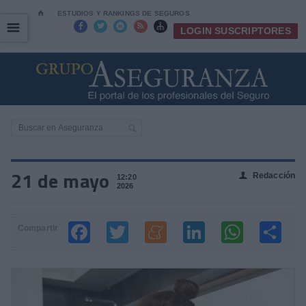
⌂
ESTUDIOS Y RANKINGS DE SEGUROS
☰
☰





LOGIN SUSCRIPTORES
21 de mayo
Redacción
👤
12:20
2026
Compartir