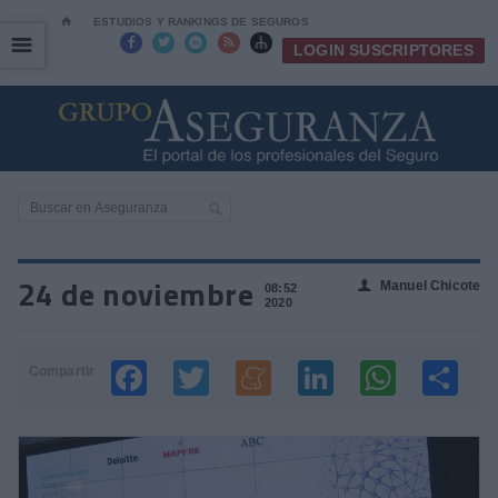
⌂
ESTUDIOS Y RANKINGS DE SEGUROS
☰
☰





LOGIN SUSCRIPTORES
24 de noviembre
Manuel Chicote
👤
08:52
2020
Compartir