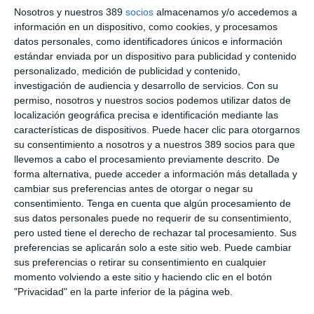
Nosotros y nuestros 389
socios
almacenamos y/o accedemos a
información en un dispositivo, como cookies, y procesamos
CONTENIDOS PREMIUM + ASEGURANZA
datos personales, como identificadores únicos e información
estándar enviada por un dispositivo para publicidad y contenido
personalizado, medición de publicidad y contenido,
69€
AL AÑO
investigación de audiencia y desarrollo de servicios.
Con su
permiso, nosotros y nuestros socios podemos utilizar datos de
ilimitado
Premium
Acceso
contenidos
durante 1 año
localización geográfica precisa e identificación mediante las
características de dispositivos. Puede hacer clic para otorgarnos
Aseguranza
Revista
1 año en papel + PDF
su consentimiento a nosotros y a nuestros 389 socios para que
llevemos a cabo el procesamiento previamente descrito. De
Sin compromiso de permanencia
forma alternativa, puede acceder a información más detallada y
73€/año
Después
cambiar sus preferencias antes de otorgar o negar su
consentimiento.
Tenga en cuenta que algún procesamiento de
sus datos personales puede no requerir de su consentimiento,
pero usted tiene el derecho de rechazar tal procesamiento. Sus
LO QUIERO
preferencias se aplicarán solo a este sitio web. Puede cambiar
sus preferencias o retirar su consentimiento en cualquier
momento volviendo a este sitio y haciendo clic en el botón
CONTENIDOS PREMIUM + ASEGURANZA
"Privacidad" en la parte inferior de la página web.
MULTIACCESO