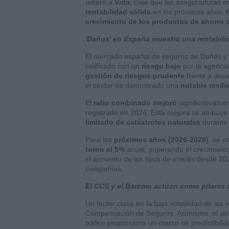
refiere a
Vida
, cree que las aseguradoras 
rentabilidad sólida
en los próximos años,
crecimiento de los productos de ahorro 
'Daños' en España muestra una rentabilid
El mercado español de seguros de Daños y R
calificado con un
riesgo bajo
por la agencia
gestión de riesgos prudente
frente a desa
el sector ha demostrado una
notable resili
El
ratio combinado mejoró
significativame
registrado en 2024. Esta mejora se atribuy
limitado de catástrofes naturales
durante 
Para los
próximos años (2026-2028)
, se e
torno al 5%
anual, superando el crecimiento
el aumento de los tipos de interés desde 202
compañías.
El CCS y el Baremo actúan como pilares 
Un factor clave en la baja volatilidad de lo
Compensación de Seguros. Asimismo, el si
tráfico proporciona un marco de predictibili