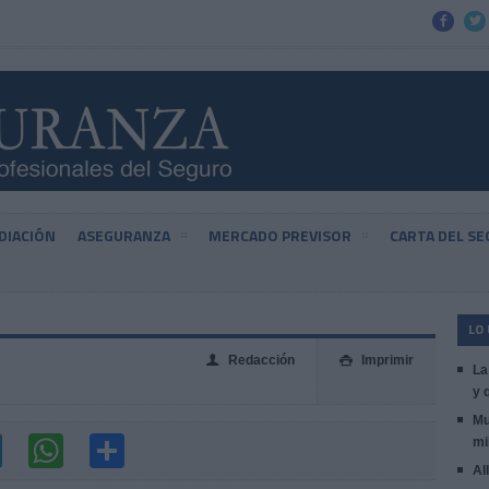


DIACIÓN
ASEGURANZA
MERCADO PREVISOR
CARTA DEL S
LO
Redacción
Imprimir
👤

La
y 
Mu
mi
Al