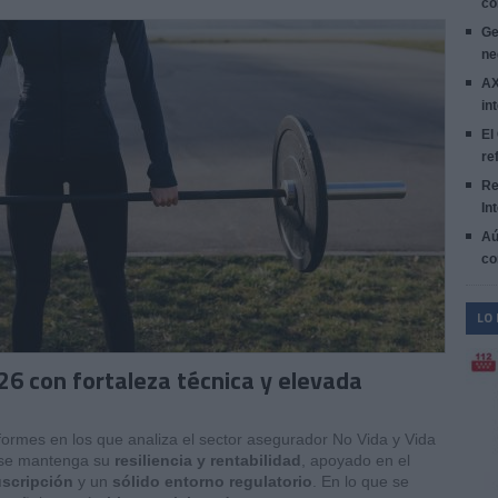
co
Ge
ne
AX
in
El
re
Re
In
Aú
co
LO
26 con fortaleza técnica y elevada
formes en los que analiza el sector asegurador No Vida y Vida
 se mantenga su
resiliencia y rentabilidad
, apoyado en el
uscripción
y un
sólido entorno regulatorio
. En lo que se