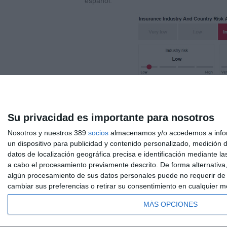
español.
Su privacidad es importante para nosotros
Si quiere recibir diariamente y GRATIS notic
Nosotros y nuestros 389
socios
almacenamos y/o accedemos a inform
un dispositivo para publicidad y contenido personalizado, medición d
datos de localización geográfica precisa e identificación mediante l
a cabo el procesamiento previamente descrito. De forma alternativa
algún procesamiento de sus datos personales puede no requerir de s
cambiar sus preferencias o retirar su consentimiento en cualquier mom
QUIÉNES SOMOS
CONTACTE
AVISO LEGAL
MA
MÁS OPCIONES
© 2026
Ediciones de Negocios, SL.
Madrid. Todos los 