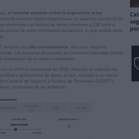
Cai
ivas,
el informe advierte sobre la exposición a los
 trata de eventos meteorológicos que no alcanzan el umbral de
seg
mo tormentas con rachas de viento inferiores a 120 km/h o
por
frecuencia de estos fenómenos aumentará, lo que podría tener
as.
&P destaca una
alta concentración
: los cinco mayores
primas. Las barreras de entrada se mantienen elevadas debido
a distribución de productos minoristas.
do en el 240% a septiembre de 2025. Además, la industria ha
a artificial y gobernanza de datos, lo que, sumado a un marco
rección General de Seguros y Fondos de Pensiones (DGSFP),
bierno corporativo de las entidades.