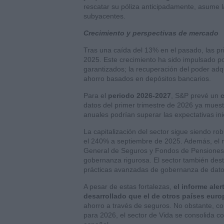
rescatar su póliza anticipadamente, asume l
subyacentes.
Crecimiento y perspectivas de mercado
Tras una caída del 13% en el pasado, las p
2025. Este crecimiento ha sido impulsado po
garantizados; la recuperación del poder adq
ahorro basados en depósitos bancarios.
Para el
periodo 2026-2027
, S&P prevé un
c
datos del primer trimestre de 2026 ya muest
anuales podrían superar las expectativas ini
La capitalización del sector sigue siendo rob
el 240% a septiembre de 2025. Además, el ma
General de Seguros y Fondos de Pensiones 
gobernanza rigurosa. El sector también destaca
prácticas avanzadas de gobernanza de dato
A pesar de estas fortalezas,
el informe ale
desarrollado que el de otros países eur
ahorro a través de seguros. No obstante, c
para 2026, el sector de Vida se consolida 