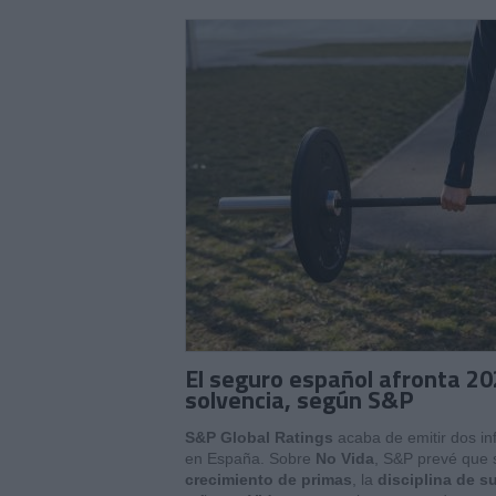
El seguro español afronta 20
solvencia, según S&P
S&P Global Ratings
acaba de emitir dos in
en España. Sobre
No Vida
, S&P prevé que
crecimiento de primas
, la
disciplina de s