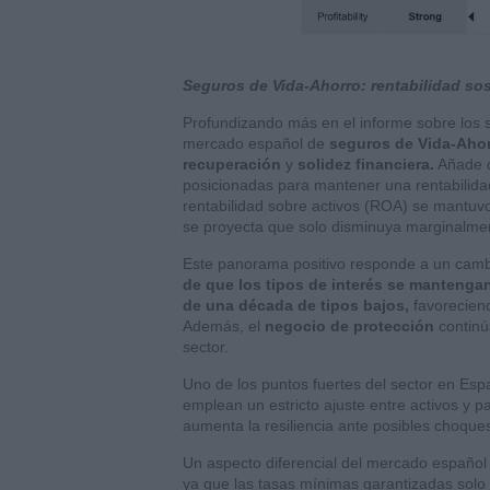
Seguros de Vida-Ahorro: rentabilidad sos
Profundizando más en el informe sobre los 
mercado español de
seguros de Vida-Aho
recuperación
y
solidez financiera.
Añade q
posicionadas para mantener una rentabilidad
rentabilidad sobre activos (ROA) se mantuvo
se proyecta que solo disminuya marginalme
Este panorama positivo responde a un camb
de que los tipos de interés se mantengan
de una década de tipos bajos,
favoreciend
Además, el
negocio de protección
continú
sector.
Uno de los puntos fuertes del sector en Esp
emplean un estricto ajuste entre activos y pa
aumenta la resiliencia ante posibles choques
Un aspecto diferencial del mercado españo
ya que las tasas mínimas garantizadas solo 