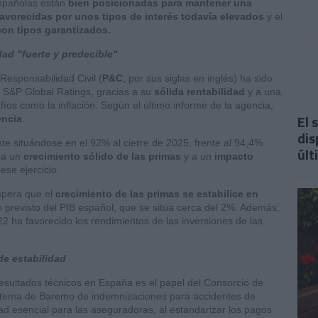
españolas están
bien posicionadas para mantener una
favorecidas por unos tipos de interés todavía elevados
y el
con tipos garantizados.
ad "fuerte y predecible"
esponsabilidad Civil (
P&C
, por sus siglas en inglés) ha sido
 S&P Global Ratings, gracias a su
sólida rentabilidad
y a una
fíos como la inflación. Según el último informe de la agencia,
El 
encia
.
dis
nte situándose en el 92% al cierre de 2025, frente al 94,4%
últ
e a un
crecimiento sólido de las primas
y a un
impacto
ese ejercicio.
spera que el
crecimiento de las primas se estabilice en
 previsto del PIB español, que se sitúa cerca del 2%. Además,
2 ha favorecido los rendimientos de las inversiones de las
de estabilidad
s resultados técnicos en España es el papel del Consorcio de
stema de Baremo de indemnizaciones para accidentes de
dad esencial para las aseguradoras, al estandarizar los pagos