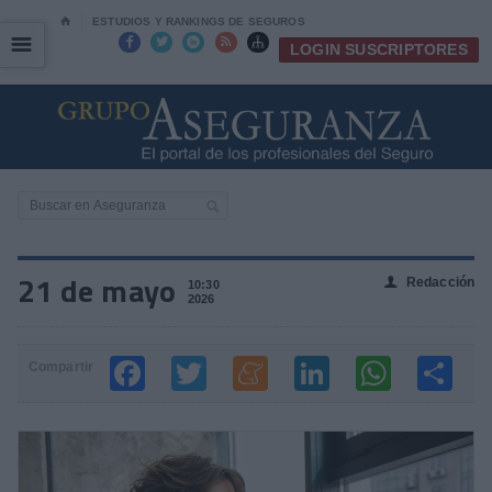
⌂
ESTUDIOS Y RANKINGS DE SEGUROS
☰
☰





LOGIN SUSCRIPTORES
21 de mayo
Redacción
👤
10:30
2026
Compartir