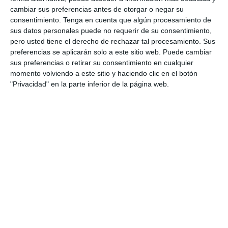
estudios no profesionales, con un 21,6%, mientras que
cambiar sus preferencias antes de otorgar o negar su
las Actividades auxiliares destacan por concentrar el mayor
consentimiento.
Tenga en cuenta que algún procesamiento de
peso de profesionales con formación profesional, con un
sus datos personales puede no requerir de su consentimiento,
23,5%.
pero usted tiene el derecho de rechazar tal procesamiento. Sus
preferencias se aplicarán solo a este sitio web. Puede cambiar
En
términos de género
, el empleo se mantiene prácticamente
sus preferencias o retirar su consentimiento en cualquier
equilibrado. De las cerca de 493.000 personas ocupadas en el
sector, 250.000 son mujeres, lo que representa el 50,8%, una
momento volviendo a este sitio y haciendo clic en el botón
cifra superior a la media nacional. La presencia femenina es
"Privacidad" en la parte inferior de la página web.
especialmente significativa
en Seguros, reaseguros y fondos
de pensiones privados, donde alcanza el 63%
, mientras que
en Servicios financieros y Actividades auxiliares la distribución
entre hombres y mujeres es más homogénea.
De cara a 2030, el sector avanzará hacia modelos de trabajo
con una mayor integración entre personas y tecnología, por
encima de la media global.
Entre las tecnologías con mayor impacto en el sector destacan
la inteligencia artificial y el procesamiento de la información, los
robots y sistemas autónomos, así como las tecnologías
cuánticas y de encriptación.
Si quiere recibir diariamente y GRATIS noticias como