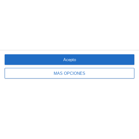
Reale asegura la 72ª edición del Festival Internacional de Teatro
Clásico de Mérida
Aún quedan reglamentos pendientes para completar la Ley
5/2025 del seguro obligatorio
LO MÁS VISTO
Acepto
MÁS OPCIONES