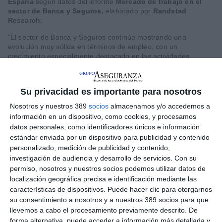
España
según datos del informe
Mercado de trabajo en el
sector de Banca y Seguros,
elaborado por
Randstad
Research.
"El sector de Banca y Seguros continúa mostrando una
evolución muy sólida en términos de empleo, con un
crecimiento especialmente destacado en las actividades
auxiliares. Al mismo tiempo, el mercado laboral afronta retos
estructurales relevantes, como el envejecimiento de las
plantillas y la necesidad de incorporar perfiles tecnológicos
Su privacidad es importante para nosotros
capaces de responder a la transformación digital y al avance
de la inteligencia artificial", señala
Ana Casqueiro,
Nosotros y nuestros 389
socios
almacenamos y/o accedemos a
responsable de cuentas estratégicas del sector banca de
información en un dispositivo, como cookies, y procesamos
Randstad.
datos personales, como identificadores únicos e información
estándar enviada por un dispositivo para publicidad y contenido
Alta cualificación y presencia femenina
personalizado, medición de publicidad y contenido,
El sector destaca por su elevado nivel de cualificación. El 71%
investigación de audiencia y desarrollo de servicios.
Con su
de las personas ocupadas cuenta con estudios universitarios,
permiso, nosotros y nuestros socios podemos utilizar datos de
un porcentaje que se eleva hasta el 83,3% en Servicios
localización geográfica precisa e identificación mediante las
financieros. En este segmento, además, solo el 8,9% de los
características de dispositivos. Puede hacer clic para otorgarnos
profesionales tiene estudios no profesionales.
su consentimiento a nosotros y a nuestros 389 socios para que
Por su parte, Seguros, reaseguros y fondos de pensiones
llevemos a cabo el procesamiento previamente descrito. De
privados registra la mayor proporción de ocupados con
forma alternativa, puede acceder a información más detallada y