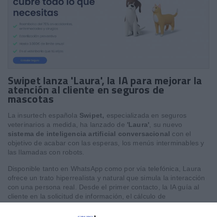
Swipet lanza 'Laura', la IA para mejorar la
atención al cliente en seguros de
mascotas
La insurtech española
Swipet,
especializada en seguros
veterinarios a medida, ha lanzado de
'Laura'
, su nuevo
sistema de inteligencia artificial conversacional
con el
objetivo de acabar con las esperas, los menús interminables y
las llamadas con robots.
Disponible tanto en WhatsApp como por vía telefónica, Laura
ofrece un trato hiperrealista y natural que simula la interacción
con una persona real. Desde el primer contacto, la IA guía al
cliente en la solicitud de información, el cálculo de
presupuestos y la resolución de dudas en tiempo real. Incluso,
si detecta inactividad, puede realizar una llamada de