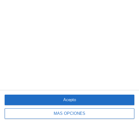
Aún quedan reglamentos pendientes para completar la Ley
5/2025 del seguro obligatorio
LO MÁS VISTO
Acepto
MÁS OPCIONES
El seguro español activa dispositivos
especiales ante los últimos incendios