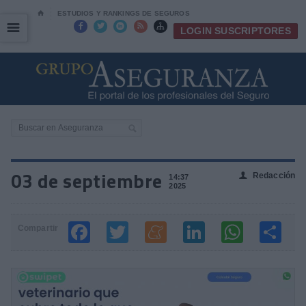
⌂
ESTUDIOS Y RANKINGS DE SEGUROS
☰
☰





LOGIN SUSCRIPTORES
03 de septiembre
Redacción
👤
14:37
2025
Compartir