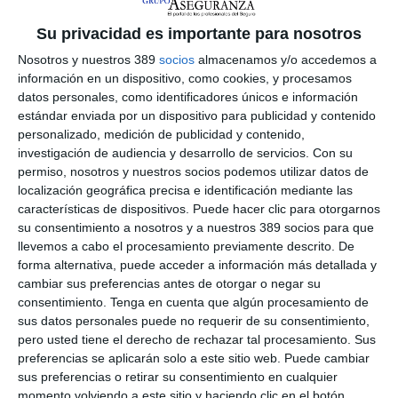
seguimiento para recuperar el interés del usuario.
Su privacidad es importante para nosotros
"Se acabaron los menús infinitos y las llamadas eternas con
esperas musicales", afirma
Eduardo Pena Varela
, CEO de
Nosotros y nuestros 389
socios
almacenamos y/o accedemos a
Swipet, quien subraya que el objetivo de esta innovación es
información en un dispositivo, como cookies, y procesamos
"ofrecer una experiencia moderna, transparente y
datos personales, como identificadores únicos e información
verdaderamente centrada en el cliente".
estándar enviada por un dispositivo para publicidad y contenido
personalizado, medición de publicidad y contenido,
Modelo híbrido
investigación de audiencia y desarrollo de servicios.
Con su
La compañía destaca que, aunque Laura es el primer punto de
permiso, nosotros y nuestros socios podemos utilizar datos de
contacto,
el modelo de atención se mantiene híbrido:
en
localización geográfica precisa e identificación mediante las
cualquier momento, el usuario puede solicitar ser atendido por
características de dispositivos. Puede hacer clic para otorgarnos
un agente humano, y un número de teléfono visible garantiza el
su consentimiento a nosotros y a nuestros 389 socios para que
acceso directo al equipo.
llevemos a cabo el procesamiento previamente descrito. De
forma alternativa, puede acceder a información más detallada y
Más allá de la atención al cliente, Swipet apuesta por integrar
cambiar sus preferencias antes de otorgar o negar su
la inteligencia artificial en todo su ecosistema tecnológico. La
compañía ya trabaja con algoritmos como PetShield, diseñado
consentimiento.
Tenga en cuenta que algún procesamiento de
para personalizar seguros y evaluar riesgos.
sus datos personales puede no requerir de su consentimiento,
pero usted tiene el derecho de rechazar tal procesamiento. Sus
Si quiere recibir diariamente y GRATIS noticias como
preferencias se aplicarán solo a este sitio web. Puede cambiar
esta, pinche aquí.
sus preferencias o retirar su consentimiento en cualquier
momento volviendo a este sitio y haciendo clic en el botón