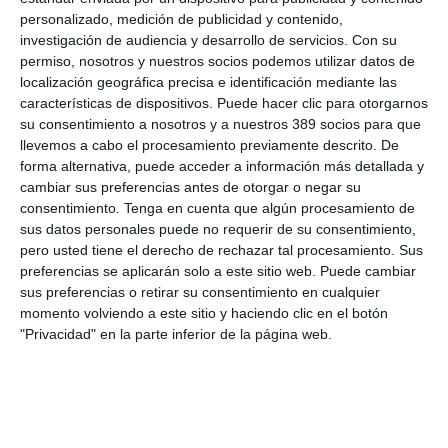
potencial impacto en futuros siniestros".
personalizado, medición de publicidad y contenido,
investigación de audiencia y desarrollo de servicios.
Con su
permiso, nosotros y nuestros socios podemos utilizar datos de
localización geográfica precisa e identificación mediante las
características de dispositivos. Puede hacer clic para otorgarnos
LO ÚLTIMO
su consentimiento a nosotros y a nuestros 389 socios para que
llevemos a cabo el procesamiento previamente descrito. De
La verdad sobre la IA en el seguro: qué funciona ya y qué sigue
forma alternativa, puede acceder a información más detallada y
siendo una promesa
cambiar sus preferencias antes de otorgar o negar su
Munich Re alcanza un beneficio de casi 4.000 millones y
consentimiento.
Tenga en cuenta que algún procesamiento de
mantiene sus previsiones para 2026
sus datos personales puede no requerir de su consentimiento,
Allianz gana un 15,5% más en el semestre y confirma sus
pero usted tiene el derecho de rechazar tal procesamiento. Sus
objetivos para 2026
preferencias se aplicarán solo a este sitio web. Puede cambiar
Generali dispara un 51,4% el beneficio operativo del negocio de
sus preferencias o retirar su consentimiento en cualquier
No Vida en España en el semestre
momento volviendo a este sitio y haciendo clic en el botón
AXA XL adquiere S-RM, consultora especializada en inteligencia
"Privacidad" en la parte inferior de la página web.
corporativa y ciberseguridad
El Colegio de Castilla-La Mancha y Mapfre refuerzan su
colaboración
Reale asegura la 72ª edición del Festival Internacional de Teatro
Clásico de Mérida