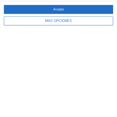
especiales ante los últimos incendios
forestales
Acepto
MÁS OPCIONES
CaixaBank comercializará un seguro para
mascotas diseñado por SegurCaixa Adeslas