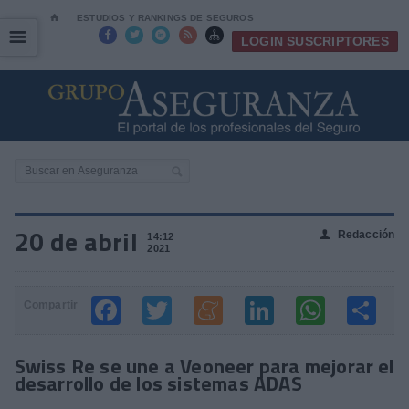
⌂
ESTUDIOS Y RANKINGS DE SEGUROS
☰
☰





LOGIN SUSCRIPTORES
20 de abril
Redacción
👤
14:12
2021
Compartir
Swiss Re se une a Veoneer para mejorar el
desarrollo de los sistemas ADAS