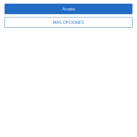
forestales
Acepto
MÁS OPCIONES
CaixaBank comercializará un seguro para
mascotas diseñado por SegurCaixa Adeslas