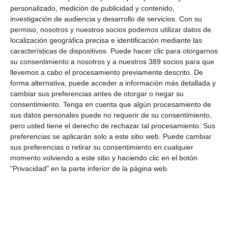
Si quiere recibir diariamente y GRATIS noticias como esta,
personalizado, medición de publicidad y contenido,
pinche aquí.
investigación de audiencia y desarrollo de servicios.
Con su
permiso, nosotros y nuestros socios podemos utilizar datos de
localización geográfica precisa e identificación mediante las
LO ÚLTIMO
características de dispositivos. Puede hacer clic para otorgarnos
su consentimiento a nosotros y a nuestros 389 socios para que
La verdad sobre la IA en el seguro: qué funciona ya y qué sigue
llevemos a cabo el procesamiento previamente descrito. De
siendo una promesa
forma alternativa, puede acceder a información más detallada y
Munich Re alcanza un beneficio de casi 4.000 millones y
cambiar sus preferencias antes de otorgar o negar su
mantiene sus previsiones para 2026
consentimiento.
Tenga en cuenta que algún procesamiento de
sus datos personales puede no requerir de su consentimiento,
Allianz gana un 15,5% más en el semestre y confirma sus
pero usted tiene el derecho de rechazar tal procesamiento. Sus
objetivos para 2026
preferencias se aplicarán solo a este sitio web. Puede cambiar
Generali dispara un 51,4% el beneficio operativo del negocio de
sus preferencias o retirar su consentimiento en cualquier
No Vida en España en el semestre
momento volviendo a este sitio y haciendo clic en el botón
AXA XL adquiere S-RM, consultora especializada en inteligencia
"Privacidad" en la parte inferior de la página web.
corporativa y ciberseguridad
El Colegio de Castilla-La Mancha y Mapfre refuerzan su
colaboración
Reale asegura la 72ª edición del Festival Internacional de Teatro
Clásico de Mérida