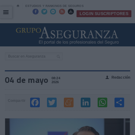
⌂
ESTUDIOS Y RANKINGS DE SEGUROS
☰
☰





LOGIN SUSCRIPTORES
04 de mayo
Redacción
👤
08:24
2026
Compartir