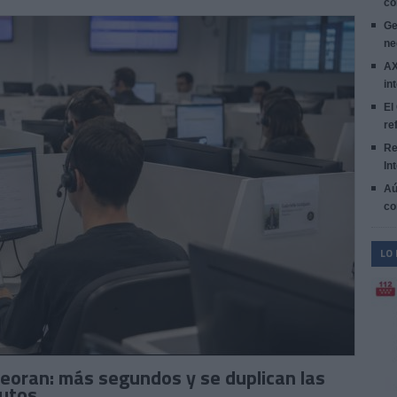
co
Ge
ne
AX
in
El
re
Re
In
Aú
co
LO
eoran: más segundos y se duplican las
nutos