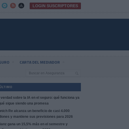
LOGIN SUSCRIPTORES



EGURO
CARTA DEL MEDIADOR
 ÚLTIMO
 verdad sobre la IA en el seguro: qué funciona ya
qué sigue siendo una promesa
nich Re alcanza un beneficio de casi 4.000
llones y mantiene sus previsiones para 2026
lianz gana un 15,5% más en el semestre y