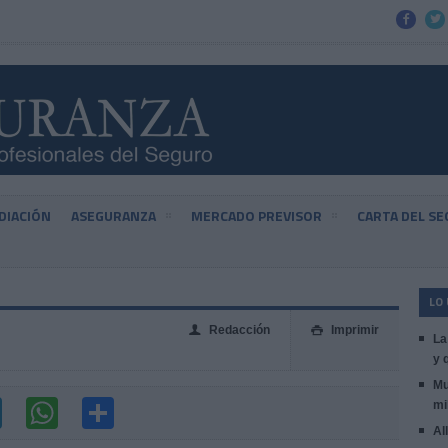


DIACIÓN
ASEGURANZA
MERCADO PREVISOR
CARTA DEL S
LO
Redacción
Imprimir
👤

La
y 
Mu
mi
Al