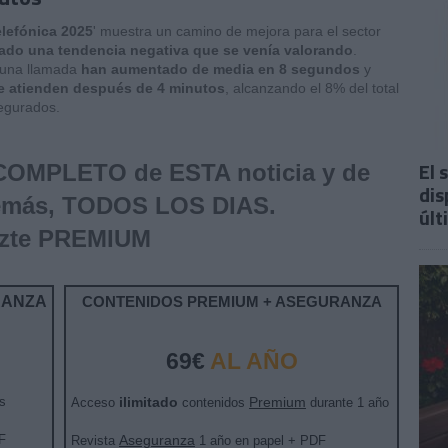
elefónica 2025
' muestra un camino de mejora para el sector
ado una tendencia negativa que se venía valorando
.
n una llamada
han aumentado de media en 8 segundos
y
e atienden después de 4 minutos
, alcanzando el 8% del total
segurados.
El 
 COMPLETO de ESTA noticia y de
dis
emás, TODOS LOS DIAS.
últ
zte PREMIUM
RANZA
CONTENIDOS PREMIUM + ASEGURANZA
69€
AL AÑO
s
ilimitado
Premium
Acceso
contenidos
durante 1 año
F
Aseguranza
Revista
1 año en papel + PDF