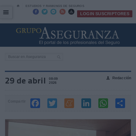
⌂
ESTUDIOS Y RANKINGS DE SEGUROS
☰
☰





LOGIN SUSCRIPTORES
29 de abril
Redacción
👤
08:09
2026
Compartir