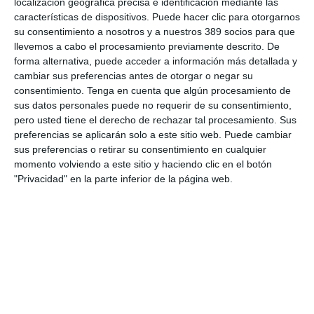
localización geográfica precisa e identificación mediante las
una oportunidad de abrir negocio de altos patrimonios".
características de dispositivos. Puede hacer clic para otorgarnos
También habló del proyecto europeo de Hiscox por el que
buscan "cómo aproximarse mejor a los clientes, con más
su consentimiento a nosotros y a nuestros 389 socios para que
servicio de consultoría dentro de la póliza, dar un valor
llevemos a cabo el procesamiento previamente descrito. De
añadido. La prevención es súper importante, por lo que
forma alternativa, puede acceder a información más detallada y
estamos continuamente viendo cómo podemos mejorar nuestro
cambiar sus preferencias antes de otorgar o negar su
producto de ciber". Detalló que "hay muchos en el mercado,
consentimiento.
Tenga en cuenta que algún procesamiento de
pero nosotros preferimos hacer las auditorías fuera, que no lo
sus datos personales puede no requerir de su consentimiento,
controle Hiscox, el valor añadido que lo dé una consultora que
pero usted tiene el derecho de rechazar tal procesamiento. Sus
sabe de ciberseguridad. Estamos trabajando para dar una
preferencias se aplicarán solo a este sitio web. Puede cambiar
solución en todos los países y dar más cobertura de lo que
sus preferencias o retirar su consentimiento en cualquier
tienen actualmente".
momento volviendo a este sitio y haciendo clic en el botón
También adelantó el lanzamiento a finales de año un nuevo
"Privacidad" en la parte inferior de la página web.
producto de daños materiales más enfocado a oficina y
comercio. Y en PI y en D&O, "seguimos trabajando en tener lo
mejor del mercado, siempre con vuestra ayuda. Al ser una
aseguradora especialista podemos hacerlo: servicio, compañía,
inmediatez".
En cuanto a la parte de servicio, trasladó que "estamos en un
proceso de transformación digital, de transformación por IA.
Esto se está llevando a cabo en todos los países donde está
Hiscox".