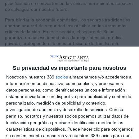
planificación se convierten en las únicas herramientas capaces
de salvaguardar nuestro futuro.
Para blindar la economía doméstica, los seguros tradicionales
aportan una red de seguridad insustituible en las áreas más
críticas de la vida. En este sentido, el seguro de Salud
garantiza un acceso inmediato a la mejor atención médica
privada, protegiendo el bienestar físico de la familia ante
cualquier eventualidad. De igual modo, el seguro de Hogar
salvaguarda el patrimonio inmobiliario frente a imprevistos y
siniestros, preservando el activo físico más valioso de las
familias, mientras que el seguro de Vida proporciona la
Su privacidad es importante para nosotros
certidumbre y el respaldo financiero necesarios para que los
Nosotros y nuestros 389
socios
almacenamos y/o accedemos a
seres queridos mantengan su nivel de vida ante la pérdida del
información en un dispositivo, como cookies, y procesamos
sustento familiar.
datos personales, como identificadores únicos e información
Sin embargo, la inestabilidad geopolítica no es el único desafío
estándar enviada por un dispositivo para publicidad y contenido
en el horizonte. Una segunda fuerza transformadora, más
personalizado, medición de publicidad y contenido,
silenciosa pero igual de potente, se suma a la ecuación: la
investigación de audiencia y desarrollo de servicios.
Con su
creciente longevidad de la población. Ya en el siglo XVIII,
permiso, nosotros y nuestros socios podemos utilizar datos de
pensadores como Malthus alertaban sobre los riesgos del
localización geográfica precisa e identificación mediante las
crecimiento demográfico. Hoy, los avances médicos han
características de dispositivos. Puede hacer clic para otorgarnos
convertido la superpoblación en un reto de supervivencia
su consentimiento a nosotros y a nuestros 389 socios para que
económica a largo plazo, ejerciendo una presión inmensa