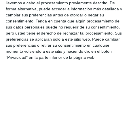
llevemos a cabo el procesamiento previamente descrito. De
sobre los sistemas de pensiones.
forma alternativa, puede acceder a información más detallada y
Los recientes informes de la Comisión Europea sobre el
cambiar sus preferencias antes de otorgar o negar su
envejecimiento poblacional confirman el riesgo: las familias del
consentimiento.
Tenga en cuenta que algún procesamiento de
continente no han acumulado el ahorro privado suficiente para
sus datos personales puede no requerir de su consentimiento,
compensar la previsible caída de las jubilaciones públicas. En
pero usted tiene el derecho de rechazar tal procesamiento. Sus
España, el problema se agrava debido a la delicada situación
preferencias se aplicarán solo a este sitio web. Puede cambiar
de las arcas públicas y un modelo de ahorro excesivamente
sus preferencias o retirar su consentimiento en cualquier
centrado en activos ilíquidos como la vivienda. Este panorama
exige un cambio de mentalidad colectivo para fomentar el
momento volviendo a este sitio y haciendo clic en el botón
ahorro finalista.
"Privacidad" en la parte inferior de la página web.
Frente a esta doble incertidumbre -geopolítica y demográfica-,
los planes de ahorro se revelan como una herramienta de vital
importancia. Permiten diseñar una estrategia a largo plazo que
no solo mitiga el impacto de la inflación, sino que transforma el
reto de vivir más años en una oportunidad de bienestar real. El
verdadero valor del seguro reside hoy en su capacidad de
convertir la inestabilidad presente en la tranquilidad
garantizada del mañana.
En Divina Seguros, como mutua de origen social, somos
conscientes de esta necesidad. Nuestro compromiso es facilitar
esa transición hacia el ahorro, diseñando productos con capital