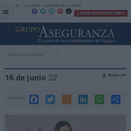
⌂
ESTUDIOS Y RANKINGS DE SEGUROS
☰
☰





LOGIN SUSCRIPTORES
16 de junio
Redacción
👤
07:55
2026
Compartir