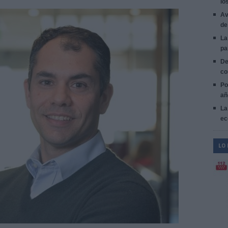
lo
Av
de
La
pa
De
co
Po
añ
La
ec
LO