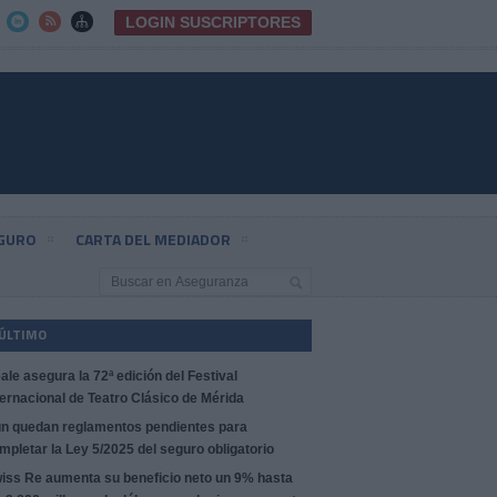
LOGIN SUSCRIPTORES



EGURO
CARTA DEL MEDIADOR
 ÚLTIMO
ale asegura la 72ª edición del Festival
ternacional de Teatro Clásico de Mérida
n quedan reglamentos pendientes para
mpletar la Ley 5/2025 del seguro obligatorio
iss Re aumenta su beneficio neto un 9% hasta