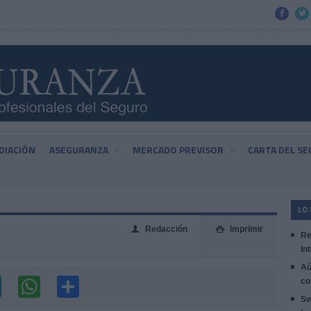


DIACIÓN
ASEGURANZA
MERCADO PREVISOR
CARTA DEL S
LO
Redacción
Imprimir
👤

Re
In
Aú
co
Sw