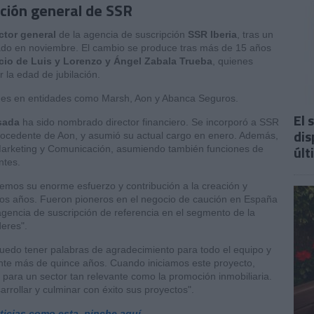
ción general de SSR
ctor general
de la agencia de suscripción
SSR Iberia
, tras un
ado en noviembre. El cambio se produce tras más de 15 años
io de Luis y Lorenzo y Ángel Zabala Trueba
, quienes
 la edad de jubilación.
nes en entidades como Marsh, Aon y Abanca Seguros.
El 
sada
ha sido nombrado director financiero. Se incorporó a SSR
dis
procedente de Aon, y asumió su actual cargo en enero. Además,
últ
Marketing y Comunicación, asumiendo también funciones de
ntes.
emos su enorme esfuerzo y contribución a la creación y
tos años. Fueron pioneros en el negocio de caución en España
agencia de suscripción de referencia en el segmento de la
eres".
uedo tener palabras de agradecimiento para todo el equipo y
te más de quince años. Cuando iniciamos este proyecto,
 para un sector tan relevante como la promoción inmobiliaria.
rrollar y culminar con éxito sus proyectos".
oticias como esta, pinche aquí