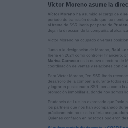
Víctor Moreno asume la direc
Víctor Moreno
ha asumido el cargo de
dire
período de transición desde que fue nombr
al frente de SSR Iberia por parte de
Prudenc
dejan la dirección de la compañía al alcanzar
Víctor Moreno ha ocupado diversas posicio
Junto a la designación de Moreno,
Raúl Lo
Iberia en 2024 como controller financiero, 
Marisa Carrasco
es la nueva directora de 
coordinación de ventas y relaciones con clie
Para Víctor Moreno, "en SSR Iberia reconoc
desarrollo de la compañía durante todos es
y lograron posicionar a SSR Iberia como la 
promoción inmobiliaria, donde hoy somos líd
Prudencio de Luis ha expresado que "solo p
los partners que nos han acompañado duran
prácticamente no existía oferta aseguradora
Quienes confiaron en nosotros pudieron desa
Si quiere recibir diariamente y GRATIS n