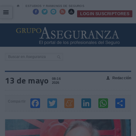
⌂
ESTUDIOS Y RANKINGS DE SEGUROS
☰
☰





LOGIN SUSCRIPTORES
13 de mayo
Redacción
👤
08:16
2026
Compartir