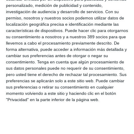
Si quiere recibir diariamente y GRATIS noticias como
personalizado, medición de publicidad y contenido,
esta, pinche aquí
investigación de audiencia y desarrollo de servicios.
Con su
permiso, nosotros y nuestros socios podemos utilizar datos de
localización geográfica precisa e identificación mediante las
características de dispositivos. Puede hacer clic para otorgarnos
su consentimiento a nosotros y a nuestros 389 socios para que
LO ÚLTIMO
llevemos a cabo el procesamiento previamente descrito. De
forma alternativa, puede acceder a información más detallada y
Reale asegura la 72ª edición del Festival Internacional de Teatro
cambiar sus preferencias antes de otorgar o negar su
Clásico de Mérida
consentimiento.
Tenga en cuenta que algún procesamiento de
Aún quedan reglamentos pendientes para completar la Ley
sus datos personales puede no requerir de su consentimiento,
5/2025 del seguro obligatorio
pero usted tiene el derecho de rechazar tal procesamiento. Sus
Swiss Re aumenta su beneficio neto un 9% hasta los 2.800
preferencias se aplicarán solo a este sitio web. Puede cambiar
millones de dólares en el primer semestre
sus preferencias o retirar su consentimiento en cualquier
momento volviendo a este sitio y haciendo clic en el botón
Avanza: "El seguro continúa canalizando el ahorro de las
"Privacidad" en la parte inferior de la página web.
familias"
La movilidad internacional plantea nuevos retos para el seguro
de Decesos
Debate profesional: ¿el incendio de Madrid se considera hecho
de la circulación?