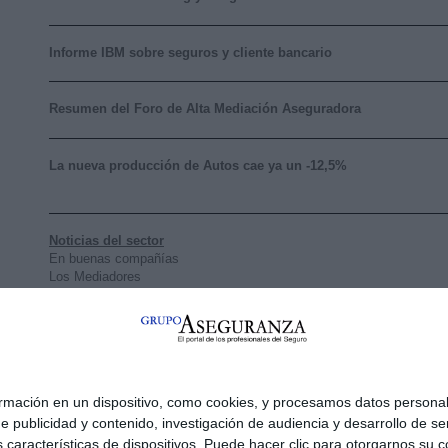
Informe IBM sobre seguros y cliente bancario
Resumen del Foro de Alta Mediación Aseguradora
La nueva producción de Autos cae ya un -12,5%
Noticias del sector
En buenas compañías
Los Mediadores
Instituciones
Productos y Servicios
RSC y Patrocinio
Fichajes y traspasos
Síntesis de jurisprudencia y legislación
ación en un dispositivo, como cookies, y procesamos datos personale
e publicidad y contenido, investigación de audiencia y desarrollo de ser
as características de dispositivos. Puede hacer clic para otorgarnos s