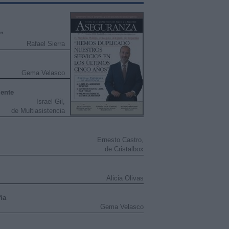
s”
Rafael Sierra
Gema Velasco
almente
Israel Gil,
de Multiasistencia
Ernesto Castro,
de Cristalbox
Alicia Olivas
ña
Gema Velasco