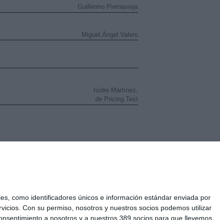
Guillermo Piernavieja
Miguel Ángel Valero
Isidre Martínez,
de Pricing Test
s, como identificadores únicos e información estándar enviada por
El Derecho Editores
vicios.
Con su permiso, nosotros y nuestros socios podemos utilizar
u consentimiento a nosotros y a nuestros 389 socios para que llevemos