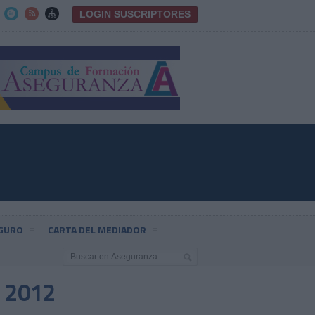
LOGIN SUSCRIPTORES



EGURO
CARTA DEL MEDIADOR
 2012