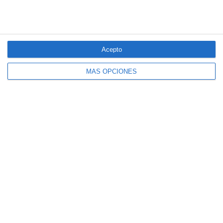
Acepto
MÁS OPCIONES
El seguro español activa dispositivos
especiales ante los últimos incendios
forestales