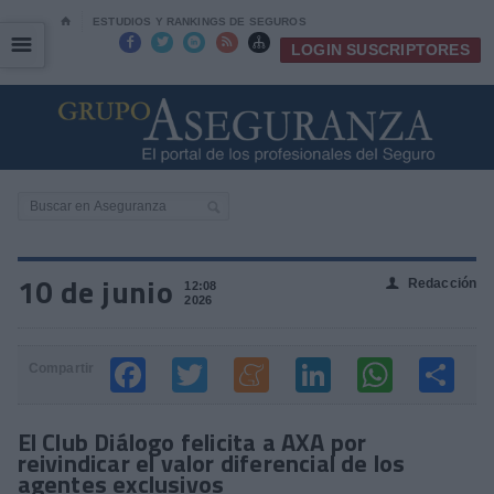
⌂
ESTUDIOS Y RANKINGS DE SEGUROS
☰
☰





LOGIN SUSCRIPTORES
10 de junio
Redacción
👤
12:08
2026
Compartir
El Club Diálogo felicita a AXA por
reivindicar el valor diferencial de los
agentes exclusivos