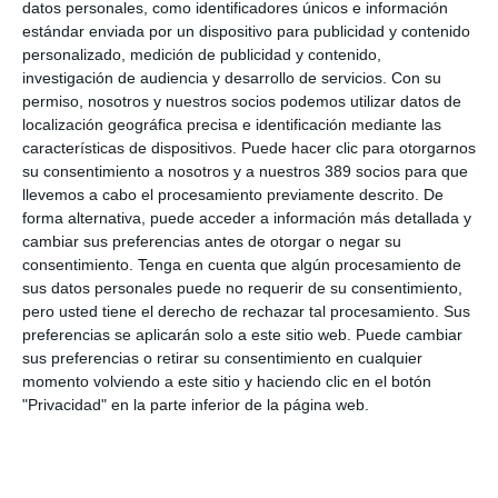
a una compañía y actúa como embajador de su marca, sus
datos personales, como identificadores únicos e información
valores y su compromiso con el cliente. Esa vinculación directa
estándar enviada por un dispositivo para publicidad y contenido
permite construir relaciones más sólidas, cercanas y
personalizado, medición de publicidad y contenido,
duraderas".
investigación de audiencia y desarrollo de servicios.
Con su
permiso, nosotros y nuestros socios podemos utilizar datos de
El presidente de la asociación,
Reinerio Sarasúa
, resalta que
localización geográfica precisa e identificación mediante las
"la presencia territorial de los agentes, su conocimiento del
características de dispositivos. Puede hacer clic para otorgarnos
entorno y la relación continuada con el cliente permiten ofrecer
su consentimiento a nosotros y a nuestros 389 socios para que
soluciones adaptadas a cada necesidad y una respuesta ágil
en los momentos de mayor incertidumbre". Añade que "el
llevemos a cabo el procesamiento previamente descrito. De
seguro es un negocio basado en la confianza, y la confianza
forma alternativa, puede acceder a información más detallada y
nace de las relaciones cercanas y del compromiso mutuo",
cambiar sus preferencias antes de otorgar o negar su
concluye.
consentimiento.
Tenga en cuenta que algún procesamiento de
sus datos personales puede no requerir de su consentimiento,
Si quiere recibir diariamente y GRATIS noticias como esta,
pero usted tiene el derecho de rechazar tal procesamiento. Sus
pinche aquí.
preferencias se aplicarán solo a este sitio web. Puede cambiar
sus preferencias o retirar su consentimiento en cualquier
momento volviendo a este sitio y haciendo clic en el botón
LO ÚLTIMO
"Privacidad" en la parte inferior de la página web.
La verdad sobre la IA en el seguro: qué funciona ya y qué sigue
siendo una promesa
Munich Re alcanza un beneficio de casi 4.000 millones y