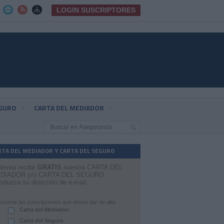
LOGIN SUSCRIPTORES



EGURO
CARTA DEL MEDIADOR
RTA DEL MEDIADOR Y CARTA DEL SEGURO
desea recibir
GRATIS
nuestra CARTA DEL
DIADOR y/o CARTA DEL SEGURO
roduzca su dirección de e-mail.
eccione las suscripciones que desea dar de alta:
Carta del Mediador
Carta del Seguro