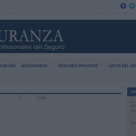


DIACIÓN
ASEGURANZA
MERCADO PREVISOR
CARTA DEL S
CA
1
...
1301
Si 
ME
int
Sel