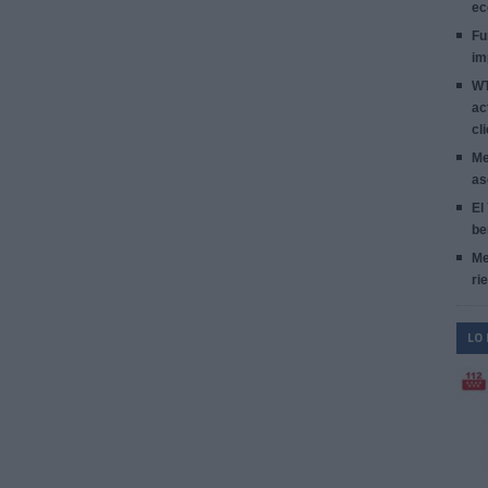
ec
Fu
im
WT
ac
cl
Me
as
El
be
Me
ri
LO