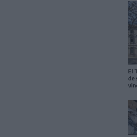
El 
de 
vin