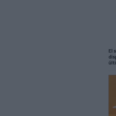
El 
dis
últ