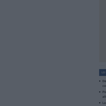
LO
De
co
Po
añ
La