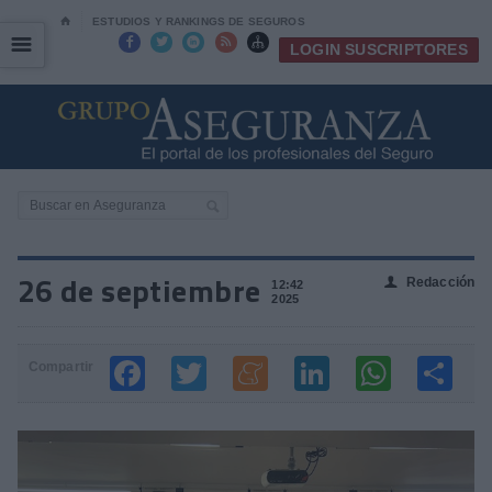
⌂
ESTUDIOS Y RANKINGS DE SEGUROS
☰
☰





LOGIN SUSCRIPTORES
26 de septiembre
Redacción
👤
12:42
2025
Compartir