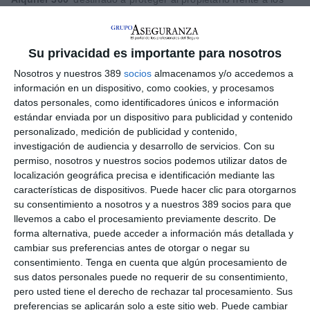
riesgos legales asociados a las distintas modalidades de
arrendamiento de inmuebles.
Sobre la primera se señaló que se trata de una solución
Su privacidad es importante para nosotros
desarrollada específicamente para la actividad de los
Nosotros y nuestros 389
socios
almacenamos y/o accedemos a
mediadores de seguros y que es un complemento esencial al
información en un dispositivo, como cookies, y procesamos
seguro obligatorio. Entre sus garantías se encuentra la
protección en contratos de seguros, la defensa subsidiaria de
datos personales, como identificadores únicos e información
la Responsabilidad Civil, la defensa penal ante denuncias por
estándar enviada por un dispositivo para publicidad y contenido
imprudencia o negligencia, y un asesoramiento jurídico
personalizado, medición de publicidad y contenido,
especializado en normativa de mediación, contratos de seguro
investigación de audiencia y desarrollo de servicios.
Con su
e impago de comisiones.
permiso, nosotros y nuestros socios podemos utilizar datos de
localización geográfica precisa e identificación mediante las
En cuanto a la segunda póliza, se ha destacado que se dirige a
características de dispositivos. Puede hacer clic para otorgarnos
propietarios de viviendas, locales y naves industriales. Para las
su consentimiento a nosotros y a nuestros 389 socios para que
viviendas se incluyen los contratos de alquiler de larga
duración, temporal, turístico, vacacional o por habitaciones.
llevemos a cabo el procesamiento previamente descrito. De
forma alternativa, puede acceder a información más detallada y
El presidente del Colegio,
Fernando Solsona
, manifestó que
cambiar sus preferencias antes de otorgar o negar su
el encuentro "ha ofrecido herramientas robustas que no solo
consentimiento.
Tenga en cuenta que algún procesamiento de
refuerzan la protección jurídica de los mediadores, sino que
sus datos personales puede no requerir de su consentimiento,
también les permiten ampliar su cartera de servicios con
pero usted tiene el derecho de rechazar tal procesamiento. Sus
productos adaptados y actualizados a las necesidades reales
preferencias se aplicarán solo a este sitio web. Puede cambiar
de las personas y del mercado". Por su parte,
Paco Sebastián
,