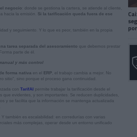
del negocio
: donde se gestiona la cartera, se atiende al cliente,
Cai
za hacia la emisión.
Si la tarificación queda fuera de ese
seg
por
lidad y seguimiento. Y lo que es peor, también en la propia
 una tarea separada del asesoramiento
que debemos prestar
Forma parte de él.
manual y más control
 de forma nativa
en el
ERP
, el trabajo cambia a mejor. No
ro sitio", sino porque el proceso gana continuidad.
vanzada con
TarifAI
permite trabajar la tarificación desde el
s que evidentes, y son importantes. Se reducen duplicidades,
s y se facilita que la información se mantenga actualizada
.
. Y también es escalabilidad: en corredurías con varias
merciales más complejas, operar desde un entorno unificado