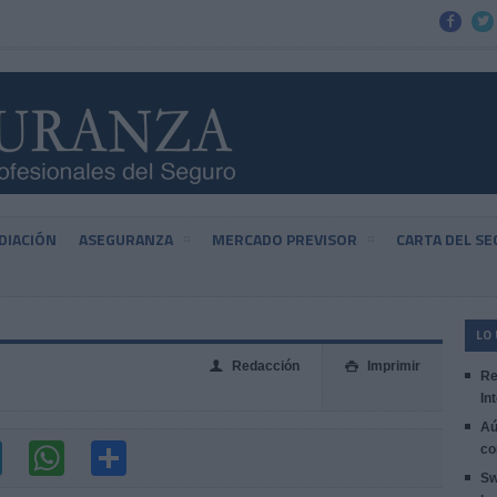


DIACIÓN
ASEGURANZA
MERCADO PREVISOR
CARTA DEL S
LO
Redacción
Imprimir
👤

Re
In
Aú
co
Sw