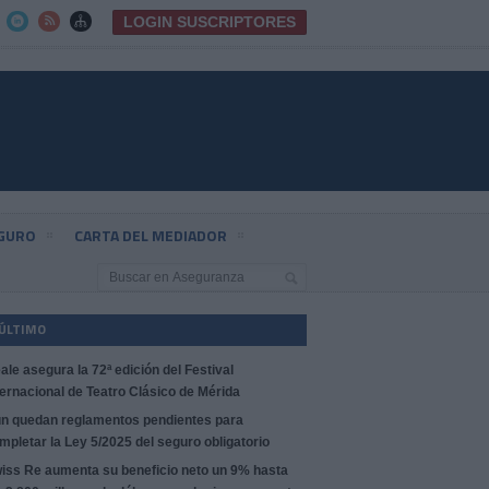
LOGIN SUSCRIPTORES



EGURO
CARTA DEL MEDIADOR
 ÚLTIMO
ale asegura la 72ª edición del Festival
ternacional de Teatro Clásico de Mérida
n quedan reglamentos pendientes para
mpletar la Ley 5/2025 del seguro obligatorio
iss Re aumenta su beneficio neto un 9% hasta