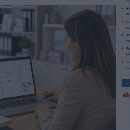
lo
Av
de
La
pa
De
co
Po
añ
La
ec
LO