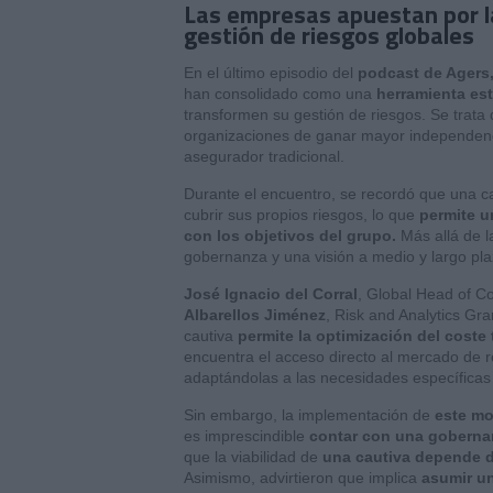
Las empresas apuestan por la
gestión de riesgos globales
En el último episodio del
podcast de Agers
han consolidado como una
herramienta es
transformen su gestión de riesgos. Se trata
organizaciones de ganar mayor independencia
asegurador tradicional.
Durante el encuentro, se recordó que una 
cubrir sus propios riesgos, lo que
permite u
con los objetivos del grupo.
Más allá de l
gobernanza y una visión a medio y largo pla
José Ignacio del Corral
, Global Head of C
Albarellos Jiménez
, Risk and Analytics G
cautiva
permite la optimización del coste 
encuentra el acceso directo al mercado de r
adaptándolas a las necesidades específica
Sin embargo, la implementación de
este mo
es imprescindible
contar con una goberna
que la viabilidad de
una cautiva depende d
Asimismo, advirtieron que implica
asumir u