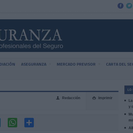


DIACIÓN
ASEGURANZA
MERCADO PREVISOR
CARTA DEL S
LO
Redacción
Imprimir
👤

La
y 
Mu
mi
Al