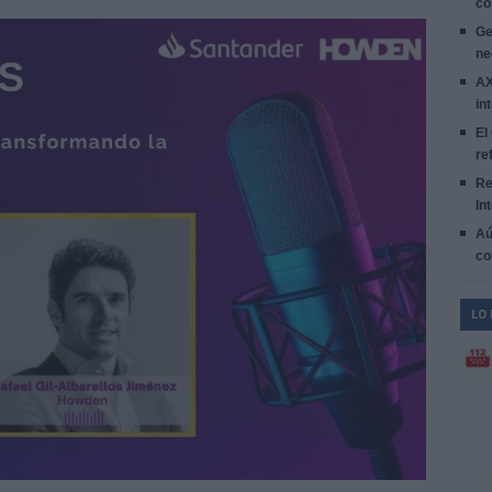
co
Ge
ne
AX
in
El
re
Re
In
Aú
co
LO