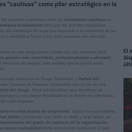
s "cautivas" como pilar estratégico en la
,
los expertos analizaron cómo las
sociedades cautivas
se
tratégica fundamental
para que las grandes compañías
 de una estrategia en auge que responde a la necesidad de las
 y estabilidad frente a los ciclos variables del mercado
El 
cautiva es una aseguradora creada por una empresa para
dis
na gestión más controlada, profesionalizada y alineada
últ
a retención de riesgos, este modelo aporta planificación,
zo.
orporate Insurance en Grupo Santander, y
Rafael Gil-
randes Cuentas en Howden, destacaron que el uso de una
total del riesgo
. Entre los beneficios que identifican se
easeguro y una mayor flexibilidad en el diseño de coberturas,
s de cada empresa.
delo no está exenta de exigencias
. Según los especialistas,
nza sólida
y mantener una visión a medio y largo plazo, ya
irectamente del grado de madurez de la organización
.
na menor mutualidad
frente al mercado tradicional, lo que