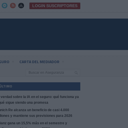
LOGIN SUSCRIPTORES



EGURO
CARTA DEL MEDIADOR
 ÚLTIMO
 verdad sobre la IA en el seguro: qué funciona ya
qué sigue siendo una promesa
nich Re alcanza un beneficio de casi 4.000
llones y mantiene sus previsiones para 2026
lianz gana un 15,5% más en el semestre y