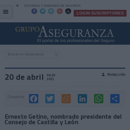
⌂
ESTUDIOS Y RANKINGS DE SEGUROS
☰
☰





LOGIN SUSCRIPTORES
20 de abril
Redacción
👤
08:28
2021
Compartir
Ernesto Getino, nombrado presidente del
Consejo de Castilla y León