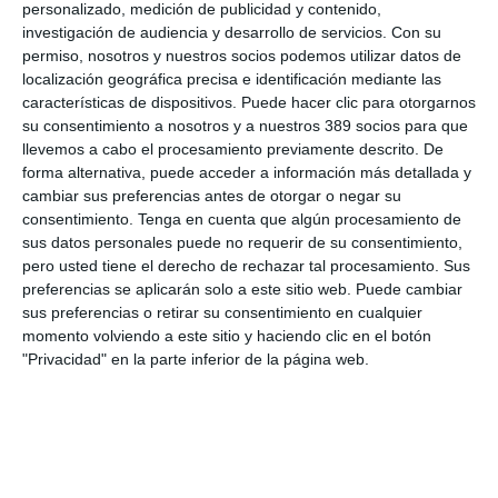
personalizado, medición de publicidad y contenido,
investigación de audiencia y desarrollo de servicios.
Con su
permiso, nosotros y nuestros socios podemos utilizar datos de
LO ÚLTIMO
localización geográfica precisa e identificación mediante las
características de dispositivos. Puede hacer clic para otorgarnos
La verdad sobre la IA en el seguro: qué funciona ya y qué sigue
su consentimiento a nosotros y a nuestros 389 socios para que
siendo una promesa
llevemos a cabo el procesamiento previamente descrito. De
forma alternativa, puede acceder a información más detallada y
Munich Re alcanza un beneficio de casi 4.000 millones y
mantiene sus previsiones para 2026
cambiar sus preferencias antes de otorgar o negar su
consentimiento.
Tenga en cuenta que algún procesamiento de
Allianz gana un 15,5% más en el semestre y confirma sus
sus datos personales puede no requerir de su consentimiento,
objetivos para 2026
pero usted tiene el derecho de rechazar tal procesamiento. Sus
Generali dispara un 51,4% el beneficio operativo del negocio de
preferencias se aplicarán solo a este sitio web. Puede cambiar
No Vida en España en el semestre
sus preferencias o retirar su consentimiento en cualquier
AXA XL adquiere S-RM, consultora especializada en inteligencia
momento volviendo a este sitio y haciendo clic en el botón
corporativa y ciberseguridad
"Privacidad" en la parte inferior de la página web.
El Colegio de Castilla-La Mancha y Mapfre refuerzan su
colaboración
Reale asegura la 72ª edición del Festival Internacional de Teatro
Clásico de Mérida
Aún quedan reglamentos pendientes para completar la Ley