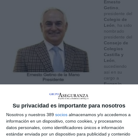
Ernesto
Getino
,
presidente del
Colegio de
León
, ha sido
nombrado
presidente del
Consejo de
Colegios
Castilla y
León
,
sucediendo
así en su
cargo a
Eugenio
Aybar
.
Su elección como presidente es una
apuesta por la
Su privacidad es importante para nosotros
continuidad
en el rumbo emprendido para cumplir el plan
estratégico y para fortalecer y desarrollar el canal de la
Nosotros y nuestros 389
socios
almacenamos y/o accedemos a
mediación, según explican en un comunicado.
información en un dispositivo, como cookies, y procesamos
datos personales, como identificadores únicos e información
estándar enviada por un dispositivo para publicidad y contenido