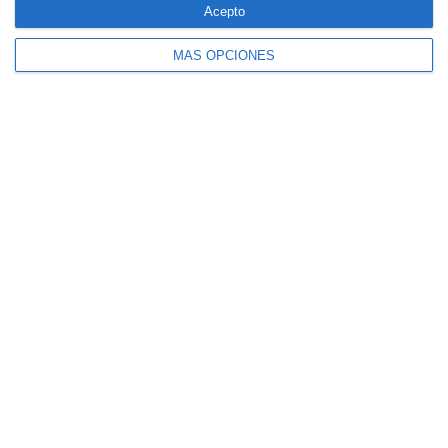
Acepto
MÁS OPCIONES
CaixaBank comercializará un seguro para
mascotas diseñado por SegurCaixa Adeslas