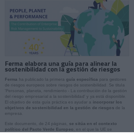
Ferma elabora una guía para alinear la
sostenibilidad con la gestión de riesgos
Ferma
ha publicado la primera
guía específica
para gestores
de riesgos europeos sobre riesgos de sostenibilidad. Se titula
'Personas, planeta, rendimiento - La contribución de la gestión
del riesgo empresarial a la sostenibilidad' y ya está disponible.
El objetivo de esta guía práctica es ayudar a
incorporar los
objetivos de sostenibilidad en la gestión de riesgos
de la
empresa.
Este documento, de 24 páginas,
se sitúa en el contexto
político del Pacto Verde Europeo
, en el que la UE se