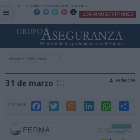
⌂
ESTUDIOS Y RANKINGS DE SEGUROS
☰
☰





LOGIN SUSCRIPTORES
31 de marzo
Redacción
👤
12:02
2021
Compartir