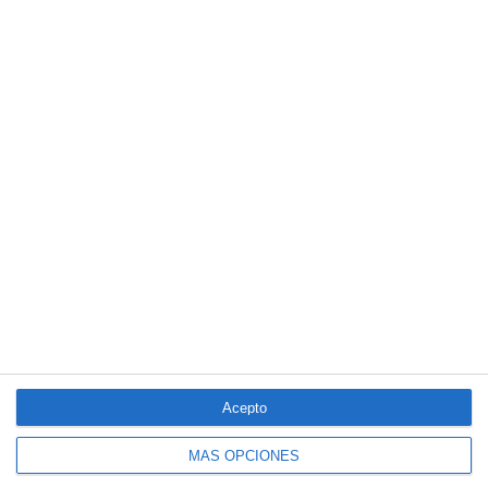
El Colegio de Castilla-La Mancha y Mapfre refuerzan su
colaboración
Reale asegura la 72ª edición del Festival Internacional de Teatro
Clásico de Mérida
Aún quedan reglamentos pendientes para completar la Ley
5/2025 del seguro obligatorio
LO MÁS VISTO
Acepto
MÁS OPCIONES