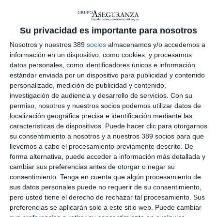
compromete legalmente a la neutralidad climática para 2050.
"Parte del papel de los gestores de riesgos es traducir estas
iniciativas en implicaciones para sus organizaciones", ha
subrayado Valentina Paduano, presidenta del Comité de
Su privacidad es importante para nosotros
Sostenibilidad de Ferma. Esto significa que, para la
Nosotros y nuestros 389
socios
almacenamos y/o accedemos a
Federación, los gestores de riesgos deben animar a las
información en un dispositivo, como cookies, y procesamos
empresas a enmarcar las decisiones en términos de efectos
datos personales, como identificadores únicos e información
financieros, medioambientales (incluidos el clima y la
estándar enviada por un dispositivo para publicidad y contenido
biodiversidad), sociales y humanos, que garanticen la
resiliencia y la creación de valor a largo plazo.
personalizado, medición de publicidad y contenido,
investigación de audiencia y desarrollo de servicios.
Con su
La Federación reconoce que algunos gestores ya llevan tiempo
permiso, nosotros y nuestros socios podemos utilizar datos de
haciéndolo, pero otros no, por lo que confía en que esta guía
localización geográfica precisa e identificación mediante las
les sirva de apoyo ya que, entre otros aspectos, se muestra
características de dispositivos. Puede hacer clic para otorgarnos
con detalle cómo un
proceso de gestión de riesgos de
su consentimiento a nosotros y a nuestros 389 socios para que
sostenibilidad
puede vincularse a los objetivos estratégicos y
llevemos a cabo el procesamiento previamente descrito. De
al apetito de riesgo.
forma alternativa, puede acceder a información más detallada y
La guía también incluye un ejemplo de
registro/catálogo de
cambiar sus preferencias antes de otorgar o negar su
riesgos
para incorporar los riesgos relacionados con la
consentimiento.
Tenga en cuenta que algún procesamiento de
sostenibilidad, así como las cuestiones medioambientales,
sus datos personales puede no requerir de su consentimiento,
sociales y de gobernanza; posibles
enfoques para la
pero usted tiene el derecho de rechazar tal procesamiento. Sus
evaluación
de riesgos; y
orientaciones sobre la
preferencias se aplicarán solo a este sitio web. Puede cambiar
comunicación
, la información y la divulgación de los riesgos.