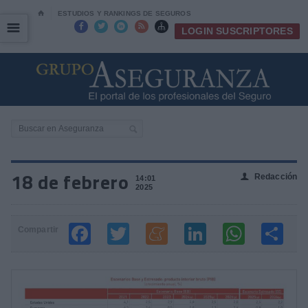
⌂
ESTUDIOS Y RANKINGS DE SEGUROS
☰
☰





LOGIN SUSCRIPTORES
18 de febrero
Redacción
👤
14:01
2025
Compartir