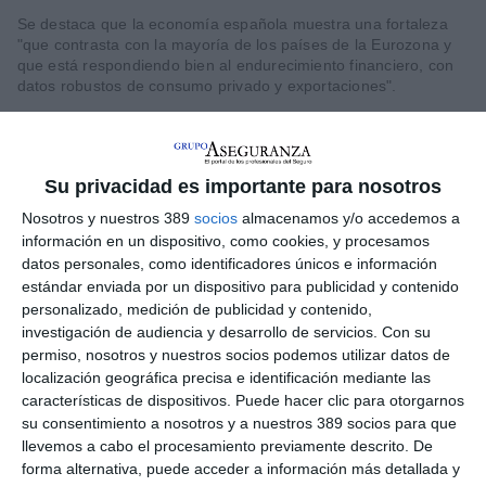
Se destaca que la economía española muestra una fortaleza
"que contrasta con la mayoría de los países de la Eurozona y
que está respondiendo bien al endurecimiento financiero, con
datos robustos de consumo privado y exportaciones".
Añade el informe que la
inflación
muestra cierta resistencia a
bajar más y se situará este año en el
2,5%
como consecuencia
del aumento de los costes de alojamiento, el crecimiento del
Su privacidad es importante para nosotros
crédito y la indexación de salarios, entre otros elementos.
Mapfre Economics señala que la inflación estará ya en 2026
Nosotros y nuestros 389
socios
almacenamos y/o accedemos a
por debajo del objetivo fijado por el
BCE
, concretamente en el
información en un dispositivo, como cookies, y procesamos
1,9%.
datos personales, como identificadores únicos e información
Previsión global
estándar enviada por un dispositivo para publicidad y contenido
personalizado, medición de publicidad y contenido,
Más allá de nuestra economía, Mapfre Economics dibuja un
investigación de audiencia y desarrollo de servicios.
Con su
escenario para este año continuación del pasado y el
permiso, nosotros y nuestros socios podemos utilizar datos de
"
escenario más plausible es la continuación del ritmo de
localización geográfica precisa e identificación mediante las
crecimiento
gracias a la inercia de las expectativas positivas
características de dispositivos. Puede hacer clic para otorgarnos
de los últimos meses de 2024, el comportamiento del empleo,
su consentimiento a nosotros y a nuestros 389 socios para que
los salarios reales, los tipos de interés más bajos y una política
fiscal ligeramente más restrictiva, pero que se prevé que siga
llevemos a cabo el procesamiento previamente descrito. De
siendo netamente deficitaria".
forma alternativa, puede acceder a información más detallada y