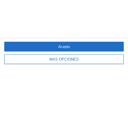
Aún quedan reglamentos pendientes para completar la Ley
5/2025 del seguro obligatorio
LO MÁS VISTO
Acepto
MÁS OPCIONES
El seguro español activa dispositivos
especiales ante los últimos incendios