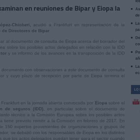
lo
aminan en reuniones de Bipar y Eiopa la
Av
de
La
López-Chicheri,
acudió a Frankfurt en representación de la
pa
 de Directores de Bipar
.
De
par al documento de consulta de Eiopa acerca del borrador del
co
ea sobre los posibles actos delegados en relación con la IDD
Po
ctor
y se informó de los avances en la transposición de la IDD
añ
La
un documento con observaciones a este documento de consulta
ec
tor y cuyo plazo de recepción por parte de Eiopa termina el
LO
 Frankfurt en la jornada abierta convocada por
Eiopa
sobre el
ión de seguros (IDD)
, en particular sobre el documento de
iento técnico a la Comisión Europea sobre los posibles actos
 tiene previsto remitir a la Comisión en febrero de 2017. En
 de 150 expertos provenientes de organizaciones y grupos de
dor, se debatió con los responsables de Eiopa en los distintos
es que los actos delegados puedan tener para el sector cuando