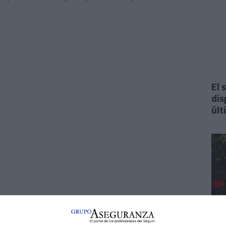
El 
dis
últ