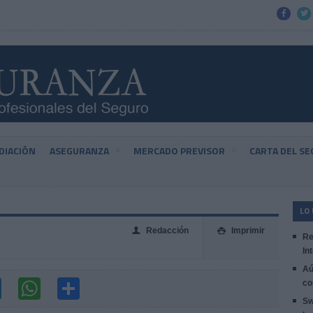


DIACIÓN
ASEGURANZA
MERCADO PREVISOR
CARTA DEL S
LO
Redacción
Imprimir
👤

Re
In
Aú
co
Sw