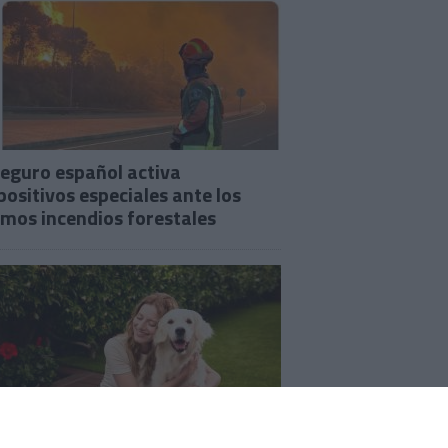
seguro español activa
positivos especiales ante los
imos incendios forestales