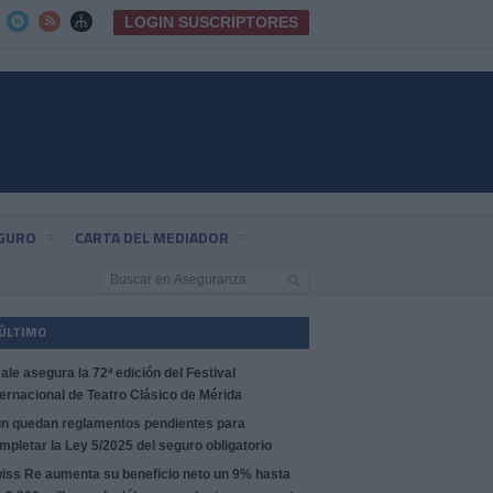
LOGIN SUSCRIPTORES



EGURO
CARTA DEL MEDIADOR
 ÚLTIMO
ale asegura la 72ª edición del Festival
ternacional de Teatro Clásico de Mérida
n quedan reglamentos pendientes para
mpletar la Ley 5/2025 del seguro obligatorio
iss Re aumenta su beneficio neto un 9% hasta