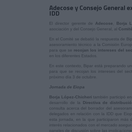
Adecose y Consejo General ex
IDD
El director gerente de
Adecose
,
Borja 
asociación y del Consejo General, al
Comité
En el Comité se debatió la respuesta de Bi
asesoramiento técnico a la Comisión Europ
para que se
recojan los intereses del se
en los diferentes Estados.
En este contexto, Bipar está preparando 
para que se recojan los intereses del sec
próximo día 3 de octubre.
Jornada de Eiopa
Borja López-Chicheri
también participó en
desarrollo de la
Directiva de distribuc
consulta acerca del borrador del asesoram
delegados en relación con la IDD que Eiopa
esta jornada, en la que participaron más
interés relacionados con el mercado asegura
paneles de discusión sobre las implicacion