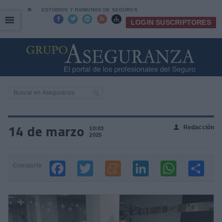
⌂
ESTUDIOS Y RANKINGS DE SEGUROS
☰
☰





LOGIN SUSCRIPTORES
14 de marzo
Redacción
👤
10:03
2025
Compartir