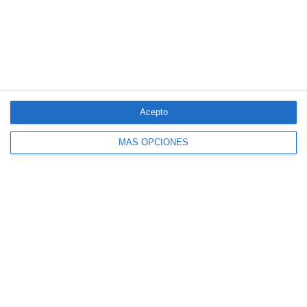
Acepto
MÁS OPCIONES
El seguro español activa dispositivos
especiales ante los últimos incendios
forestales