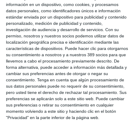
del acuerdo, organizarán de manera conjunta jornadas para
información en un dispositivo, como cookies, y procesamos
abordar temáticas relevantes para los mediadores.
datos personales, como identificadores únicos e información
estándar enviada por un dispositivo para publicidad y contenido
Tras la rúbrica del acuerdo,
Florentino Pastor, presidente del
personalizado, medición de publicidad y contenido,
Colegio
, ha señalado que "la formación continua y la
investigación de audiencia y desarrollo de servicios.
Con su
promoción del talento son fundamentales para el desarrollo"
permiso, nosotros y nuestros socios podemos utilizar datos de
del sector. Y ha añadido: "Con DKV Seguros, contamos con un
localización geográfica precisa e identificación mediante las
aliado estratégico que valora el trabajo de los mediadores y se
compromete a ofrecer herramientas que nos permitan crecer y
características de dispositivos. Puede hacer clic para otorgarnos
adaptarnos a un mercado en constante cambio".
su consentimiento a nosotros y a nuestros 389 socios para que
llevemos a cabo el procesamiento previamente descrito. De
Por su parte,
Francisco Tobías, director Comercial Zona
forma alternativa, puede acceder a información más detallada y
Norte, Aragón, Comunidad Valenciana y Baleares de la
cambiar sus preferencias antes de otorgar o negar su
aseguradora
, ha subrayado: "DKV Seguros está comprometido
consentimiento.
Tenga en cuenta que algún procesamiento de
con la mediación de calidad y con la formación de los
sus datos personales puede no requerir de su consentimiento,
profesionales del sector. Creemos firmemente en la
pero usted tiene el derecho de rechazar tal procesamiento. Sus
importancia de retener y promover el talento para asegurar un
futuro sólido y exitoso".
preferencias se aplicarán solo a este sitio web. Puede cambiar
sus preferencias o retirar su consentimiento en cualquier
Si quiere recibir diariamente y GRATIS noticias como esta,
momento volviendo a este sitio y haciendo clic en el botón
pinche aquí.
"Privacidad" en la parte inferior de la página web.