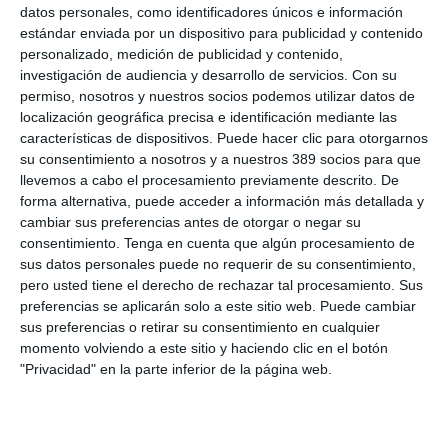
La jornada, eminentemente práctica, fue impartida por
Juan
datos personales, como identificadores únicos e información
Carlos Lopera,
director Asesoría Jurídica de Siniestros ARAG
estándar enviada por un dispositivo para publicidad y contenido
SE, y
Marta Dueñas
, gestora Comercial Territorio Oeste /
personalizado, medición de publicidad y contenido,
Operaciones, acompañados representando a la compañía por
investigación de audiencia y desarrollo de servicios.
Con su
José Luis Jiménez
y por
José Julio Moyano
de la división
permiso, nosotros y nuestros socios podemos utilizar datos de
comercial de ARAG y contó con la participación de más de 30
localización geográfica precisa e identificación mediante las
colegiados.
características de dispositivos. Puede hacer clic para otorgarnos
Por parte del Colegio de Mediadores asistió gran parte de la
su consentimiento a nosotros y a nuestros 389 socios para que
junta de gobierno, encabezada por su presidenta,
Laura
llevemos a cabo el procesamiento previamente descrito. De
Molero
, que ejerció de anfitriona y agradeció a ARAG, una vez
forma alternativa, puede acceder a información más detallada y
más, su colaboración con el Colegio granadino.
cambiar sus preferencias antes de otorgar o negar su
consentimiento.
Tenga en cuenta que algún procesamiento de
Si quiere recibir diariamente y GRATIS noticias como
sus datos personales puede no requerir de su consentimiento,
esta, pinche aquí.
pero usted tiene el derecho de rechazar tal procesamiento. Sus
preferencias se aplicarán solo a este sitio web. Puede cambiar
sus preferencias o retirar su consentimiento en cualquier
momento volviendo a este sitio y haciendo clic en el botón
LO ÚLTIMO
"Privacidad" en la parte inferior de la página web.
La verdad sobre la IA en el seguro: qué funciona ya y qué sigue
siendo una promesa