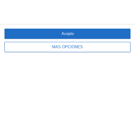
Acepto
MÁS OPCIONES
El seguro español activa dispositivos
especiales ante los últimos incendios
forestales