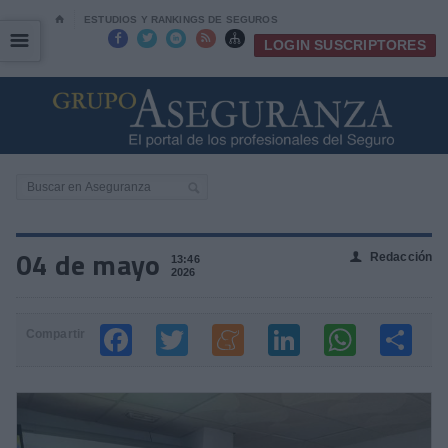
⌂
ESTUDIOS Y RANKINGS DE SEGUROS
☰
☰





LOGIN SUSCRIPTORES
04 de mayo
Redacción
👤
13:46
2026
Compartir