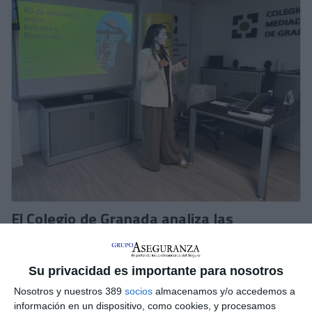
El Colegio de Granada analiza las
novedades legislativas del sector de la
mano de ARAG
El
Colegio de Granada
celebró una jornada de formación
Su privacidad es importante para nosotros
impartida en colaboración con
ARAG
, con el objetivo de
Nosotros y nuestros 389
socios
almacenamos y/o accedemos a
analizar las
novedades legislativas
del sector.
información en un dispositivo, como cookies, y procesamos