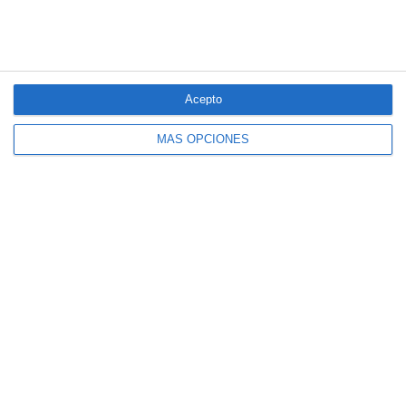
Acepto
MÁS OPCIONES
El seguro español activa dispositivos
especiales ante los últimos incendios
forestales