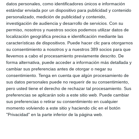
mercado.
datos personales, como identificadores únicos e información
estándar enviada por un dispositivo para publicidad y contenido
En concreto, el plan se divide en cuatro pilares:
Normativa y
personalizado, medición de publicidad y contenido,
técnica
, haciendo hincapié en el cumplimiento legal (RD
investigación de audiencia y desarrollo de servicios.
Con su
287/2021), la actualización legislativa y el desarrollo de
seminarios especializados por ramos (Vida, Salud, RC y
permiso, nosotros y nuestros socios podemos utilizar datos de
Pymes);
Digitalización
, abordando el impulso de las insurtech
localización geográfica precisa e identificación mediante las
y potenciando la mejora de las habilidades de liderazgo para
características de dispositivos. Puede hacer clic para otorgarnos
ganar competitividad;
Equipos de apoyo
, para reforzar la
su consentimiento a nosotros y a nuestros 389 socios para que
profesionalización del personal administrativo y comercial para
llevemos a cabo el procesamiento previamente descrito. De
optimizar la atención al cliente y la operativa diaria; y
Talento y
forma alternativa, puede acceder a información más detallada y
futuro
, para fomentar el relevo generacional mediante la FP
cambiar sus preferencias antes de otorgar o negar su
Dual, la concesión de becas y la planificación de la sucesión
consentimiento.
Tenga en cuenta que algún procesamiento de
empresarial.
sus datos personales puede no requerir de su consentimiento,
Si quiere recibir diariamente y GRATIS noticias como esta,
pero usted tiene el derecho de rechazar tal procesamiento. Sus
pinche aquí.
preferencias se aplicarán solo a este sitio web. Puede cambiar
sus preferencias o retirar su consentimiento en cualquier
momento volviendo a este sitio y haciendo clic en el botón
LO ÚLTIMO
"Privacidad" en la parte inferior de la página web.
Reale asegura la 72ª edición del Festival Internacional de Teatro
Clásico de Mérida