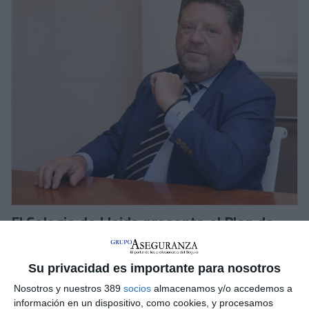
El Colegio de Lleida presenta el Plan de
Formación para 2026
El
Colegio de Mediadores de Seguros de Lleida
ha
Su privacidad es importante para nosotros
presentado su nuevo
Plan de Formación para el ejercicio
2026,
una hoja de ruta cuyo objetivo es modernizar el sector y
Nosotros y nuestros 389
socios
almacenamos y/o accedemos a
preparar a los profesionales ante los nuevos retos del
información en un dispositivo, como cookies, y procesamos