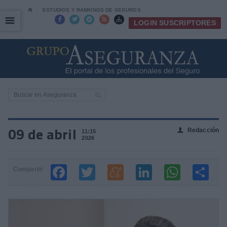
⌂
ESTUDIOS Y RANKINGS DE SEGUROS
☰
☰





LOGIN SUSCRIPTORES
09 de abril
Redacción
👤
11:15
2026
Compartir