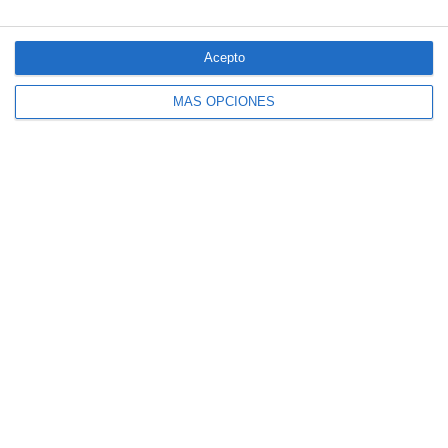
Acepto
MÁS OPCIONES
El seguro español activa dispositivos
especiales ante los últimos incendios
forestales