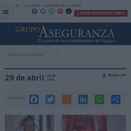
⌂
ESTUDIOS Y RANKINGS DE SEGUROS
☰
☰





LOGIN SUSCRIPTORES
29 de abril
Redacción
👤
08:28
2026
Compartir