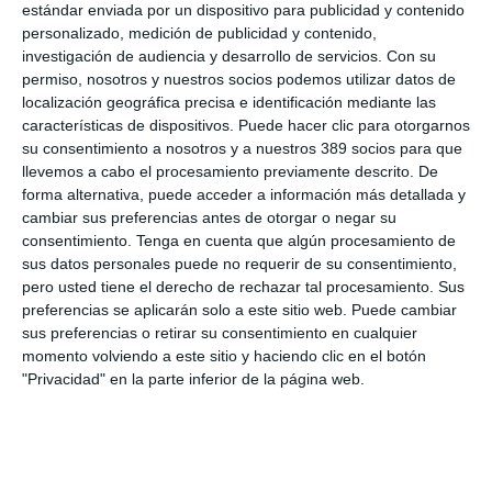
estándar enviada por un dispositivo para publicidad y contenido
transformación y fortalecer nuestra capacidad de crecimiento y
personalizado, medición de publicidad y contenido,
diversificación multirramo en el canal de mediadores de la
investigación de audiencia y desarrollo de servicios.
Con su
Comunidad foral".
permiso, nosotros y nuestros socios podemos utilizar datos de
Por su parte, la presidenta subrayó la importancia de esta
localización geográfica precisa e identificación mediante las
renovación como reflejo de una relación consolidada y
características de dispositivos. Puede hacer clic para otorgarnos
orientada al futuro del sector y señaló que supone "una
su consentimiento a nosotros y a nuestros 389 socios para que
colaboración basada en la confianza, la cercanía y el trabajo
llevemos a cabo el procesamiento previamente descrito. De
conjunto".
forma alternativa, puede acceder a información más detallada y
cambiar sus preferencias antes de otorgar o negar su
Si quiere recibir diariamente y GRATIS noticias como esta,
consentimiento.
Tenga en cuenta que algún procesamiento de
pinche aquí.
sus datos personales puede no requerir de su consentimiento,
pero usted tiene el derecho de rechazar tal procesamiento. Sus
preferencias se aplicarán solo a este sitio web. Puede cambiar
LO ÚLTIMO
sus preferencias o retirar su consentimiento en cualquier
momento volviendo a este sitio y haciendo clic en el botón
Reale asegura la 72ª edición del Festival Internacional de Teatro
"Privacidad" en la parte inferior de la página web.
Clásico de Mérida
Aún quedan reglamentos pendientes para completar la Ley
5/2025 del seguro obligatorio
Swiss Re aumenta su beneficio neto un 9% hasta los 2.800
millones de dólares en el primer semestre