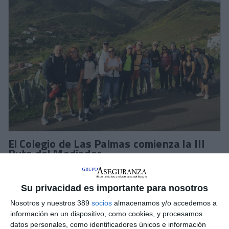
El Colegio de Las Palmas comienza la III
Ruta del Mediador
El
Colegio de Las Palmas
ha iniciado la primera caminata de
III Ruta del Mediador
entre La Lechuza y Cueva Grande, unos
Su privacidad es importante para nosotros
10 kilómetros donde los participantes pudieron compartir
conversación, risas y momentos de desconexión en plena
Nosotros y nuestros 389
socios
almacenamos y/o accedemos a
naturaleza.
información en un dispositivo, como cookies, y procesamos
datos personales, como identificadores únicos e información
Junto a los corredores participaron representantes de