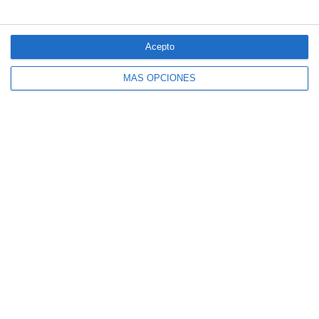
Acepto
MÁS OPCIONES
El seguro español activa dispositivos
especiales ante los últimos incendios
forestales