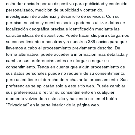
estándar enviada por un dispositivo para publicidad y contenido
compañías como Aarón Martín, de Zurich, y Elsa Vidal, de
personalizado, medición de publicidad y contenido,
Asisa..
investigación de audiencia y desarrollo de servicios.
Con su
El Colegio ya prepara la siguiente salida en la que podrán
permiso, nosotros y nuestros socios podemos utilizar datos de
adentrase en el Parque Natural de Tamadaba en horario de
localización geográfica precisa e identificación mediante las
tarde, para culminar la caminata con la puesta de sol en el
características de dispositivos. Puede hacer clic para otorgarnos
Risco Faneque, uno de los enclaves más impresionantes de la
su consentimiento a nosotros y a nuestros 389 socios para que
isla.
llevemos a cabo el procesamiento previamente descrito. De
Si quiere recibir diariamente y GRATIS noticias como
forma alternativa, puede acceder a información más detallada y
esta, pinche aquí.
cambiar sus preferencias antes de otorgar o negar su
consentimiento.
Tenga en cuenta que algún procesamiento de
sus datos personales puede no requerir de su consentimiento,
pero usted tiene el derecho de rechazar tal procesamiento. Sus
preferencias se aplicarán solo a este sitio web. Puede cambiar
LO ÚLTIMO
sus preferencias o retirar su consentimiento en cualquier
momento volviendo a este sitio y haciendo clic en el botón
La verdad sobre la IA en el seguro: qué funciona ya y qué sigue
"Privacidad" en la parte inferior de la página web.
siendo una promesa
Munich Re alcanza un beneficio de casi 4.000 millones y
mantiene sus previsiones para 2026
Allianz gana un 15,5% más en el semestre y confirma sus