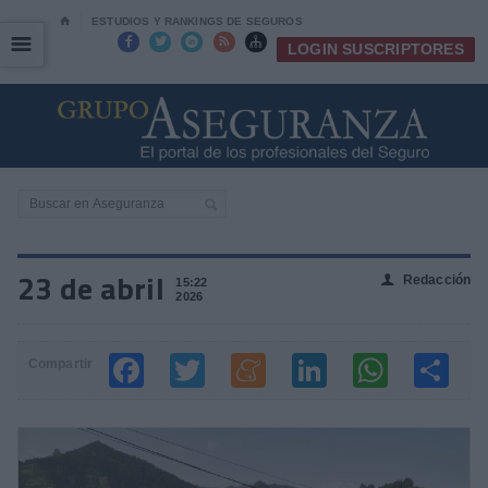
⌂
ESTUDIOS Y RANKINGS DE SEGUROS
☰
☰





LOGIN SUSCRIPTORES
23 de abril
Redacción
👤
15:22
2026
Compartir