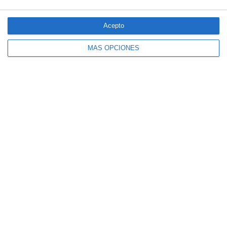
Acepto
MÁS OPCIONES
El seguro español activa dispositivos
especiales ante los últimos incendios
forestales