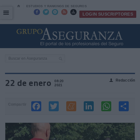
⌂
ESTUDIOS Y RANKINGS DE SEGUROS
☰
☰





LOGIN SUSCRIPTORES
22 de enero
Redacción
👤
08:20
2021
Compartir