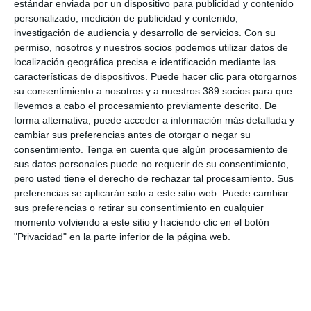
colectivo y dar la oportunidad a los voluntarios a participar en
estándar enviada por un dispositivo para publicidad y contenido
las actividades que se llevan a cabo gracias a este patrocinio.
personalizado, medición de publicidad y contenido,
La actividad se realizará por videoconferencia donde cada
investigación de audiencia y desarrollo de servicios.
Con su
participante tendrá que descubrir pistas y resolver los enigmas
permiso, nosotros y nuestros socios podemos utilizar datos de
de
manera colaborativa hasta que todos lleguen al
localización geográfica precisa e identificación mediante las
objetivo final
.
características de dispositivos. Puede hacer clic para otorgarnos
su consentimiento a nosotros y a nuestros 389 socios para que
Junto a esta actividad la Fundación Aon también organiza
'
Mantente Activo
', una actividad que acerca el deporte a
llevemos a cabo el procesamiento previamente descrito. De
jóvenes de centros ocupacionales y residencias. En esta
forma alternativa, puede acceder a información más detallada y
ocasión se beneficiarán de esta iniciativa el Centro Alenta y la
cambiar sus preferencias antes de otorgar o negar su
Asociación Nuevo Horizonte.
consentimiento.
Tenga en cuenta que algún procesamiento de
sus datos personales puede no requerir de su consentimiento,
pero usted tiene el derecho de rechazar tal procesamiento. Sus
LO ÚLTIMO
preferencias se aplicarán solo a este sitio web. Puede cambiar
sus preferencias o retirar su consentimiento en cualquier
La verdad sobre la IA en el seguro: qué funciona ya y qué sigue
momento volviendo a este sitio y haciendo clic en el botón
siendo una promesa
"Privacidad" en la parte inferior de la página web.
Munich Re alcanza un beneficio de casi 4.000 millones y
mantiene sus previsiones para 2026
Allianz gana un 15,5% más en el semestre y confirma sus
objetivos para 2026