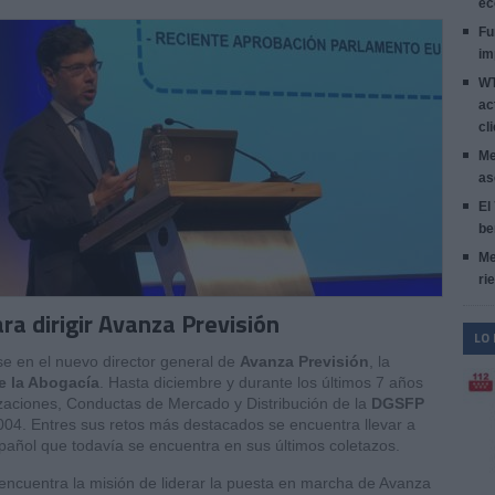
ec
Fu
im
WT
ac
cl
Me
as
El
be
Me
ri
ra dirigir Avanza Previsión
LO
se en el nuevo director general de
Avanza Previsión
, la
e la Abogacía
. Hasta diciembre y durante los últimos 7 años
rizaciones, Conductas de Mercado y Distribución de la
DGSFP
004. Entres sus retos más destacados se encuentra llevar a
spañol que todavía se encuentra en sus últimos coletazos.
e encuentra la misión de liderar la puesta en marcha de Avanza