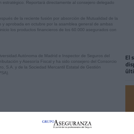
an estratégico. Reportará directamente al consejero delegado
pués de la reciente fusión por absorción de Mutualidad de la
io y aprobada en octubre por la asamblea general de ambas
nicio los productos financieros de los 60.000 asegurados con
.
El 
iversidad Autónoma de Madrid e Inspector de Seguros del
butación y Asesoría Fiscal y ha sido consejero del Consorcio
dis
 S.A. y de la Sociedad Mercantil Estatal de Gestión
últ
PSA).