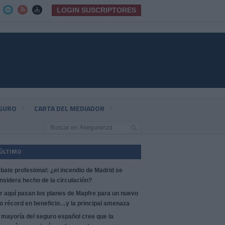
LOGIN SUSCRIPTORES



EGURO
CARTA DEL MEDIADOR
 ÚLTIMO
bate profesional: ¿el incendio de Madrid se
nsidera hecho de la circulación?
r aquí pasan los planes de Mapfre para un nuevo
o récord en beneficio…y la principal amenaza
 mayoría del seguro español cree que la