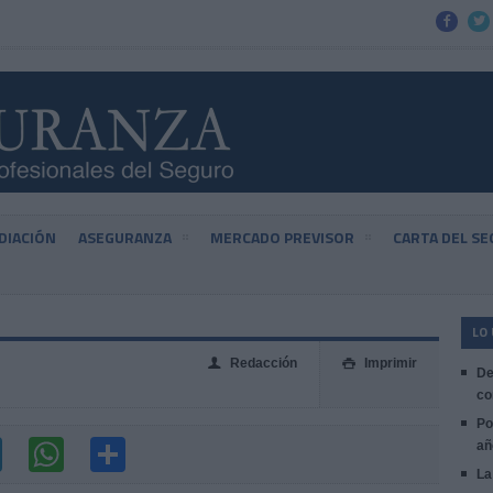


DIACIÓN
ASEGURANZA
MERCADO PREVISOR
CARTA DEL S
LO
Redacción
Imprimir
👤

De
co
Po
añ
La