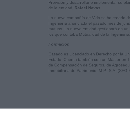
Previsión y desarrollar e implementar su pl
de la entidad,
Rafael Navas
.
La nueva compañía de Vida se ha creado des
Ingeniería anunciada el pasado mes de jun
mutuas. La nueva entidad gestionará en un i
los que contaba Mutualidad de la Ingeniería
Formación
Casado es Licenciado en Derecho por la Un
Estado. Cuenta también con un Máster en Tri
de Compensación de Seguros, de Agroseguro,
Inmobiliaria de Patrimonio, M.P., S.A. (SEGI