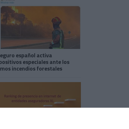
seguro español activa
positivos especiales ante los
imos incendios forestales