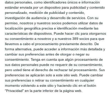
datos personales, como identificadores únicos e información
estándar enviada por un dispositivo para publicidad y contenido
"Estamos encantados de dar la bienvenida a Lavado Delgado,
personalizado, medición de publicidad y contenido,
S.L. a Red Mediaria. Compartimos valores como la
profesionalidad, la atención personalizada y el compromiso con
investigación de audiencia y desarrollo de servicios.
Con su
la mejora continua. Sin duda, esta unión traerá grandes
permiso, nosotros y nuestros socios podemos utilizar datos de
beneficios tanto para su equipo como para sus clientes", ha
localización geográfica precisa e identificación mediante las
señalado
Alfonso Pérez, presidente ejecutivo de Red
características de dispositivos. Puede hacer clic para otorgarnos
Mediaria.
su consentimiento a nosotros y a nuestros 389 socios para que
llevemos a cabo el procesamiento previamente descrito. De
Con esta nueva adhesión, Red Mediaria continúa su proceso
forma alternativa, puede acceder a información más detallada y
de crecimiento y consolidación. Además, esta alianza permitirá
a la correduría pacense acceder a nuevas herramientas,
cambiar sus preferencias antes de otorgar o negar su
sinergias y ventajas competitivas.
consentimiento.
Tenga en cuenta que algún procesamiento de
sus datos personales puede no requerir de su consentimiento,
Si quiere recibir diariamente y GRATIS noticias como esta,
pero usted tiene el derecho de rechazar tal procesamiento. Sus
pinche aquí.
preferencias se aplicarán solo a este sitio web. Puede cambiar
sus preferencias o retirar su consentimiento en cualquier
momento volviendo a este sitio y haciendo clic en el botón
LO ÚLTIMO
"Privacidad" en la parte inferior de la página web.
La verdad sobre la IA en el seguro: qué funciona ya y qué sigue
siendo una promesa
Munich Re alcanza un beneficio de casi 4.000 millones y