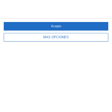
Acepto
MÁS OPCIONES
El seguro español activa dispositivos
especiales ante los últimos incendios
forestales