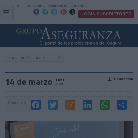
⌂
ESTUDIOS Y RANKINGS DE SEGUROS
☰
☰





LOGIN SUSCRIPTORES
14 de marzo
Redacción
👤
11:54
2025
Compartir