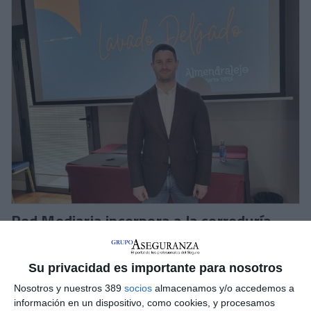
Red Mediaria incorpora a la correduría
pacense Lavado Delgado
Red Mediaria
sigue ampliando su red de corredurías
Su privacidad es importante para nosotros
asociadas. En esta ocasión, ha
incorporado a Lavado
Delgado
, correduría de Badajoz con más de 20 años de
Nosotros y nuestros 389
socios
almacenamos y/o accedemos a
experiencia y que cuenta con 2 oficinas, en
Almendralejo y
información en un dispositivo, como cookies, y procesamos
Olivenza.