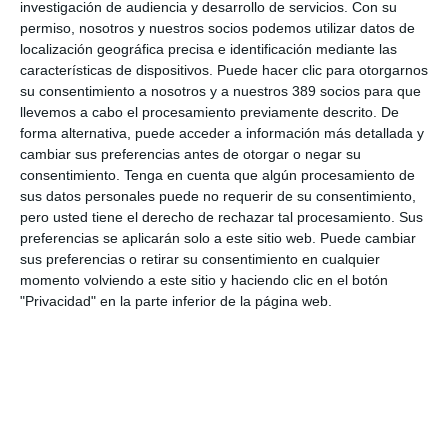
investigación de audiencia y desarrollo de servicios.
Con su
LO ÚLTIMO
permiso, nosotros y nuestros socios podemos utilizar datos de
localización geográfica precisa e identificación mediante las
107 fallecidos en las carreteras en julio, a pesar de ser el 2º
características de dispositivos. Puede hacer clic para otorgarnos
registro más bajo de la historia
su consentimiento a nosotros y a nuestros 389 socios para que
El peso del renting supone en 26,48% del total del mercado
llevemos a cabo el procesamiento previamente descrito. De
La verdad sobre la IA en el seguro: qué funciona ya y qué sigue
forma alternativa, puede acceder a información más detallada y
siendo una promesa
cambiar sus preferencias antes de otorgar o negar su
Munich Re alcanza un beneficio de casi 4.000 millones y
consentimiento.
Tenga en cuenta que algún procesamiento de
mantiene sus previsiones para 2026
sus datos personales puede no requerir de su consentimiento,
pero usted tiene el derecho de rechazar tal procesamiento. Sus
Allianz gana un 15,5% más en el semestre y confirma sus
preferencias se aplicarán solo a este sitio web. Puede cambiar
objetivos para 2026
sus preferencias o retirar su consentimiento en cualquier
Generali dispara un 51,4% el beneficio operativo del negocio de
momento volviendo a este sitio y haciendo clic en el botón
No Vida en España en el semestre
"Privacidad" en la parte inferior de la página web.
AXA XL adquiere S-RM, consultora especializada en inteligencia
corporativa y ciberseguridad
El Colegio de Castilla-La Mancha y Mapfre refuerzan su
colaboración
LO MÁS VISTO