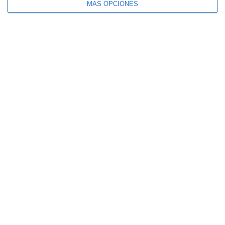
MÁS OPCIONES
CaixaBank comercializará un seguro para
mascotas diseñado por SegurCaixa Adeslas
QUIÉNES SOMOS
CONTACTE
AVISO LEGAL
MAPA DEL SITIO