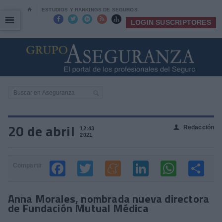
⌂
ESTUDIOS Y RANKINGS DE SEGUROS
☰
☰





LOGIN SUSCRIPTORES
20 de abril
Redacción
👤
12:43
2021
Compartir
Anna Morales, nombrada nueva directora
de Fundación Mutual Médica