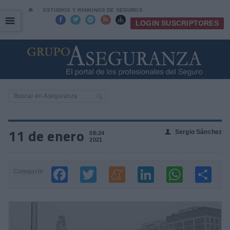
⌂
ESTUDIOS Y RANKINGS DE SEGUROS
☰
☰





LOGIN SUSCRIPTORES
11 de enero
Sergio Sánchez
👤
08:24
2021
Compartir