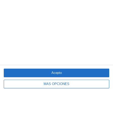
© 2026
Ediciones de Negocios, SL.
Madrid. Todos los derechos reservados
© Gestor de contenidos
Acepto
MÁS OPCIONES