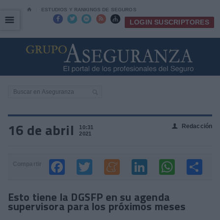
⌂
ESTUDIOS Y RANKINGS DE SEGUROS
☰
☰





LOGIN SUSCRIPTORES
16 de abril
Redacción
👤
10:31
2021
Compartir
Esto tiene la DGSFP en su agenda
supervisora para los próximos meses