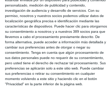
planes de contingencia
y el impacto en los ramos más
personalizado, medición de publicidad y contenido,
afectados tanto por la crisis sanitaria como por la caída de la
investigación de audiencia y desarrollo de servicios.
Con su
actividad.
permiso, nosotros y nuestros socios podemos utilizar datos de
localización geográfica precisa e identificación mediante las
características de dispositivos. Puede hacer clic para otorgarnos
LO ÚLTIMO
su consentimiento a nosotros y a nuestros 389 socios para que
llevemos a cabo el procesamiento previamente descrito. De
La verdad sobre la IA en el seguro: qué funciona ya y qué sigue
forma alternativa, puede acceder a información más detallada y
siendo una promesa
cambiar sus preferencias antes de otorgar o negar su
Munich Re alcanza un beneficio de casi 4.000 millones y
consentimiento.
Tenga en cuenta que algún procesamiento de
mantiene sus previsiones para 2026
sus datos personales puede no requerir de su consentimiento,
Allianz gana un 15,5% más en el semestre y confirma sus
pero usted tiene el derecho de rechazar tal procesamiento. Sus
objetivos para 2026
preferencias se aplicarán solo a este sitio web. Puede cambiar
Generali dispara un 51,4% el beneficio operativo del negocio de
sus preferencias o retirar su consentimiento en cualquier
No Vida en España en el semestre
momento volviendo a este sitio y haciendo clic en el botón
AXA XL adquiere S-RM, consultora especializada en inteligencia
"Privacidad" en la parte inferior de la página web.
corporativa y ciberseguridad
El Colegio de Castilla-La Mancha y Mapfre refuerzan su
colaboración
Reale asegura la 72ª edición del Festival Internacional de Teatro
Clásico de Mérida