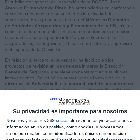
El subdirector general de Inspección de la
DGSFP
,
José
Antonio Fernández de Pinto
, ha pronunciado una conferencia
sobre las cuestiones de actualidad en la actividad de
supervisión. En la ponencia, dentro del
Máster en Dirección
de Entidades Aseguradoras y Financieras de la UB
, citó los
cuatro ejes fundamentales en estos momentos para el sector:
escenario de bajos tipos de interés y sus efectos en las
aseguradoras, la longevidad, el marco regulatorio y supervisor
y el impacto de la Covid-19.
En relación al tercero, el supervisor ha incidido en los
proyectos de revisión en los que está inmersa la Dirección
General de Seguros y que viene comentando en sus últimas
intervenciones. Se refirió en primer lugar a la revisión de la
directiva de Solvencia II
, a la
contabilidad de los contratos
de seguros, las finanzas sostenibles, el
sistema de gobierno
de las entidades, los procedimientos adicionales y
complementarios al procedimiento de supervisión por
inspección y a la convergencia supervisora a nivel europeo,
Su privacidad es importante para nosotros
entre otras cuestiones.
Nosotros y nuestros 389
socios
almacenamos y/o accedemos a
En relación a la pandemia, indicó que el supervisor ha
información en un dispositivo, como cookies, y procesamos
realizado una tarea de monitorización de las entidades y
datos personales, como identificadores únicos e información
grupos con mayor cuota de mercado, valoró también los
estándar enviada por un dispositivo para publicidad y contenido