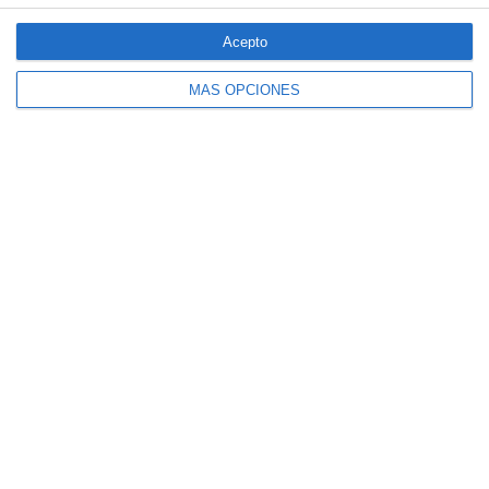
especiales ante los últimos incendios
forestales
Acepto
MÁS OPCIONES
CaixaBank comercializará un seguro para
mascotas diseñado por SegurCaixa Adeslas