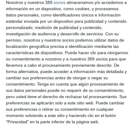
Nosotros y nuestros 389
socios
almacenamos y/o accedemos a
Es de fácil acceso y el usuario
no necesitará PIN
para
información en un dispositivo, como cookies, y procesamos
identificarse, que podrá hacerlo a través del
reconocimiento
facial
o de la
huella dactilar,
siempre que su dispositivo lo
datos personales, como identificadores únicos e información
permita. La app está disponible para Android e IOS.
estándar enviada por un dispositivo para publicidad y contenido
personalizado, medición de publicidad y contenido,
Además, los asegurados adscritos al
plan de fidelización
investigación de audiencia y desarrollo de servicios.
Con su
Mapfre teCuidamos
podrán acceder al mismo desde la app.
permiso, nosotros y nuestros socios podemos utilizar datos de
localización geográfica precisa e identificación mediante las
En 2020, 1,3 millones de clientes de Mapfre se habían
descargado la app de la aseguradora, un 37% más que el año
características de dispositivos. Puede hacer clic para otorgarnos
anterior. Además, la web de la compañía recibió el año pasado
su consentimiento a nosotros y a nuestros 389 socios para que
más de 20,3 millones de visitas, frente a los 15,8 millones de
llevemos a cabo el procesamiento previamente descrito. De
2019.
forma alternativa, puede acceder a información más detallada y
cambiar sus preferencias antes de otorgar o negar su
Por otra parte, la tasa de operaciones en autoservicio de la
consentimiento.
Tenga en cuenta que algún procesamiento de
compañía alcanza ya el 62,3%, lo que supone 6,7 puntos más
sus datos personales puede no requerir de su consentimiento,
que en 2019.
pero usted tiene el derecho de rechazar tal procesamiento. Sus
preferencias se aplicarán solo a este sitio web. Puede cambiar
sus preferencias o retirar su consentimiento en cualquier
LO ÚLTIMO
momento volviendo a este sitio y haciendo clic en el botón
"Privacidad" en la parte inferior de la página web.
107 fallecidos en las carreteras en julio, a pesar de ser el 2º
registro más bajo de la historia