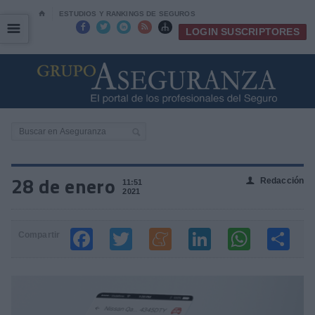
⌂
ESTUDIOS Y RANKINGS DE SEGUROS
☰
☰





LOGIN SUSCRIPTORES
28 de enero
Redacción
👤
11:51
2021
Compartir