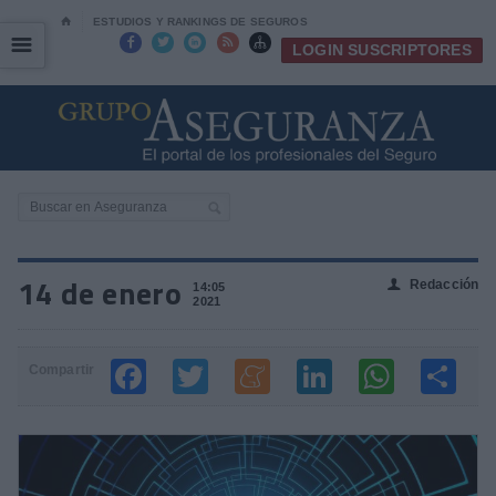
⌂
ESTUDIOS Y RANKINGS DE SEGUROS
☰
☰





LOGIN SUSCRIPTORES
14 de enero
Redacción
👤
14:05
2021
Compartir