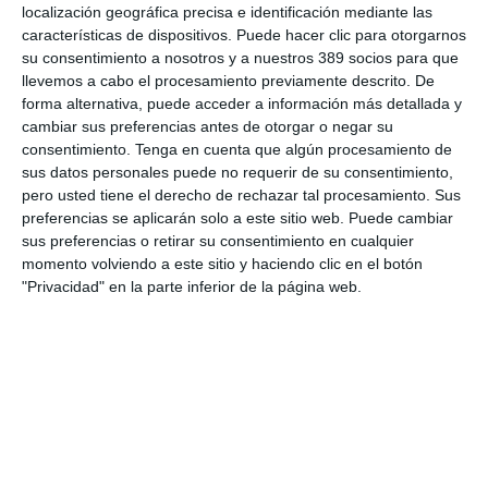
localización geográfica precisa e identificación mediante las
especializadas en análisis de datos para diseñar ofertas
características de dispositivos. Puede hacer clic para otorgarnos
innovadoras y acordes a las nuevas necesidades del cliente.
su consentimiento a nosotros y a nuestros 389 socios para que
- A la hora de crear soluciones innovadoras, cada vez más
llevemos a cabo el procesamiento previamente descrito. De
aseguradoras crearán
ecosistemas de socios
o usarán
forma alternativa, puede acceder a información más detallada y
plataformas API.
cambiar sus preferencias antes de otorgar o negar su
consentimiento.
Tenga en cuenta que algún procesamiento de
- Seguirá el auge de los canales digitales, pero el
papel del
sus datos personales puede no requerir de su consentimiento,
mediador
de seguros se revitalizará para proporcionar
pero usted tiene el derecho de rechazar tal procesamiento. Sus
tranquilidad y una
conexión emocional
al cliente.
preferencias se aplicarán solo a este sitio web. Puede cambiar
sus preferencias o retirar su consentimiento en cualquier
momento volviendo a este sitio y haciendo clic en el botón
Principales tendencias en Vida:
"Privacidad" en la parte inferior de la página web.
- Cada vez más aseguradoras ofrecerán servicios basados en
el intercambio de datos con cierta frecuencia e incluirán
recompensas
si el cliente lleva un
estilo de vida saludable.
Esta mayor relación con el asegurado se traducirá en más
renovaciones.
- Debido a la pandemia, seguirá aumentando la
omnicanalidad
y las aseguradoras explorarán nuevas formas
de interactuar con los clientes.