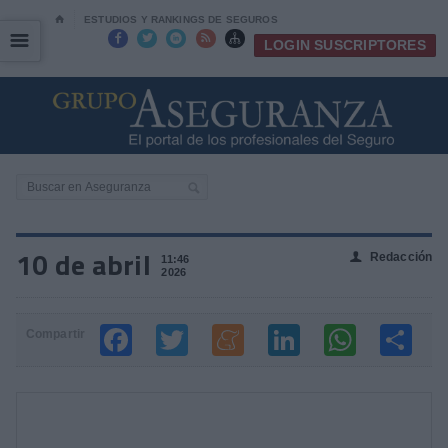
⌂
ESTUDIOS Y RANKINGS DE SEGUROS
☰
☰





LOGIN SUSCRIPTORES
10 de abril
Redacción
👤
11:46
2026
Compartir