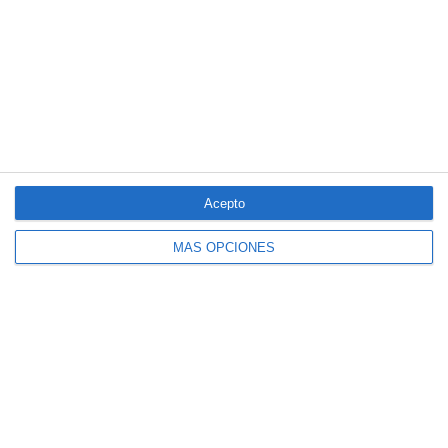
LO MÁS VISTO
Acepto
MÁS OPCIONES
El seguro español activa dispositivos
especiales ante los últimos incendios
forestales