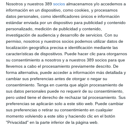
Nosotros y nuestros 389
socios
almacenamos y/o accedemos a
información en un dispositivo, como cookies, y procesamos
datos personales, como identificadores únicos e información
Isabel Casares imparte a los socios de
estándar enviada por un dispositivo para publicidad y contenido
Apromes un taller sobre previsión social
personalizado, medición de publicidad y contenido,
complementaria
investigación de audiencia y desarrollo de servicios.
Con su
permiso, nosotros y nuestros socios podemos utilizar datos de
Isabel Casares,
presidenta de Casares, Asesoría Actuarial y de
localización geográfica precisa e identificación mediante las
Riegos, ha impartido a los socios de
Apromes
un taller práctico
características de dispositivos. Puede hacer clic para otorgarnos
online centrado sobre el
Convenio Colectivo de Trabajo de
su consentimiento a nosotros y a nuestros 389 socios para que
Ámbito Estatal del Sector de la Mediación de Seguros
llevemos a cabo el procesamiento previamente descrito. De
Privados para los años 2023-2026,
con especial atención a la
previsión social complementaria en las empresas de
forma alternativa, puede acceder a información más detallada y
mediación.
cambiar sus preferencias antes de otorgar o negar su
consentimiento.
Tenga en cuenta que algún procesamiento de
La experta se ha centrado en las dudas surgidas en relación
sus datos personales puede no requerir de su consentimiento,
con la correcta determinación del número de mensualidades
pero usted tiene el derecho de rechazar tal procesamiento. Sus
generadas a 31 de diciembre de 2025 correspondientes a los
preferencias se aplicarán solo a este sitio web. Puede cambiar
compromisos por premios de jubilación contemplados en el
sus preferencias o retirar su consentimiento en cualquier
convenio, así como respecto al cálculo del importe de la
aportación definida aplicable a partir del año 2026.
momento volviendo a este sitio y haciendo clic en el botón
"Privacidad" en la parte inferior de la página web.
Si quiere recibir diariamente y GRATIS noticias como
esta, pinche aquí.