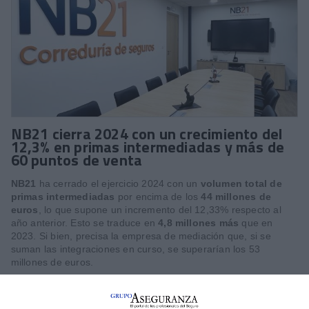
NB21 cierra 2024 con un crecimiento del
12,3% en primas intermediadas y más de
60 puntos de venta
NB21
ha cerrado el ejercicio 2024 con un
volumen total de
primas intermediadas
por encima de los
44 millones de
euros
, lo que supone un incremento del 12,33% respecto al
año anterior. Esto se traduce en
4,8 millones más
que en
2023. Si bien, precisa la empresa de mediación que, si se
suman las integraciones en curso, se superarían los 53
millones de euros.
Por segmentos,
Autos
es el que ha experimentado un mayor
crecimiento (+14,1%), por delante de
Diversos
(+11,12%) y