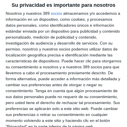
Vida
(+10,1%). Explica NB21 que detrás de esta evolución está
Su privacidad es importante para nosotros
"una estrategia de expansión bien definida, el fortalecimiento
de la red comercial y la apuesta por soluciones innovadoras".
Nosotros y nuestros 389
socios
almacenamos y/o accedemos a
información en un dispositivo, como cookies, y procesamos
En los últimos meses, NB21 ha seguido ampliando su
datos personales, como identificadores únicos e información
presencia a nivel nacional. Ya cuenta con
más de 60 puntos
estándar enviada por un dispositivo para publicidad y contenido
de venta,
de los cuales 34 se encuentran en Galicia.
personalizado, medición de publicidad y contenido,
"Los resultados de 2024 reflejan el éxito de nuestra estrategia
investigación de audiencia y desarrollo de servicios.
Con su
de crecimiento y consolidación. Hemos fortalecido nuestra
permiso, nosotros y nuestros socios podemos utilizar datos de
posición en el mercado de la distribución, no solo en términos
localización geográfica precisa e identificación mediante las
de volumen de primas, sino también en la calidad del servicio
características de dispositivos. Puede hacer clic para otorgarnos
que ofrecemos a clientes y asociados. La integración de
su consentimiento a nosotros y a nuestros 389 socios para que
nuevas corredurías y la expansión de nuestra red comercial
llevemos a cabo el procesamiento previamente descrito. De
han sido claves en este crecimiento. Nuestro objetivo es seguir
forma alternativa, puede acceder a información más detallada y
apostando por la digitalización, la innovación y la cercanía con
cambiar sus preferencias antes de otorgar o negar su
nuestros clientes para continuar en esta senda de éxito", ha
señalado
José Manuel Piñeiro, CEO de NB21.
consentimiento.
Tenga en cuenta que algún procesamiento de
sus datos personales puede no requerir de su consentimiento,
Por su parte,
Juan Carlos Iglesias, director general de
pero usted tiene el derecho de rechazar tal procesamiento. Sus
NB21
, ha declarado: "Este crecimiento es fruto del esfuerzo y
preferencias se aplicarán solo a este sitio web. Puede cambiar
compromiso de todo el equipo de NB21. Hemos logrado
sus preferencias o retirar su consentimiento en cualquier
mejorar nuestra oferta de productos y servicios, adaptándonos
momento volviendo a este sitio y haciendo clic en el botón
a las necesidades del mercado y anticipándonos a las
"Privacidad" en la parte inferior de la página web.
demandas de nuestros asegurados. De cara a 2025,