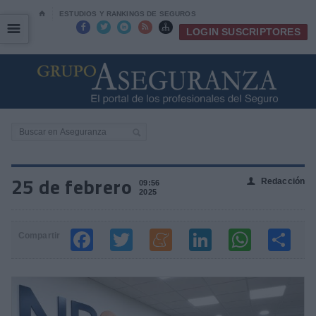
⌂
ESTUDIOS Y RANKINGS DE SEGUROS
☰
☰





LOGIN SUSCRIPTORES
25 de febrero
Redacción
👤
09:56
2025
Compartir