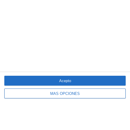
de la circulación?
Por aquí pasan los planes de Mapfre para un nuevo año récord
en beneficio…y la principal amenaza
La mayoría del seguro español cree que la economía no variará
en el segundo semestre
LO MÁS VISTO
Acepto
MÁS OPCIONES