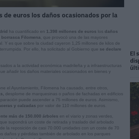
es de euros los daños ocasionados por la
drid
ha cuantificado en
1.398 millones de euros
los
daños
a borrasca Filomena
, que provocó una de las mayores
l. Y es que sobre la ciudad cayeron 1,25 millones de kilos de
errumpida. Por ello, ha solicitado al Gobierno que
se declare
El 
dis
últ
sados a la actividad económica madrileña y a infraestructuras
que añadir los daños materiales ocasionados en bienes y
one el Ayuntamiento, Filomena ha causado, entre otros,
as,
desplome de marquesinas o paños de fachadas en edificios
reparación puede ascender a 75 millones de euros. Asimismo,
aceras y calzadas
por valor de 110 millones de euros.
te más de 150.000 árboles
en el viario y zonas verdes,
que supondrá un coste de retirada y traslado del arbolado
de la reposición de casi 70.000 unidades con un coste de 70
los daños y pérdidas también de arbolado en los parques