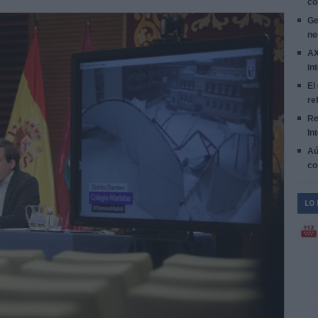
co
Ge
ne
AX
in
El
re
Re
In
Aú
co
LO