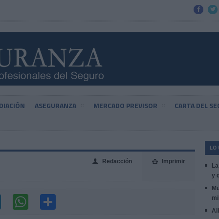


DIACIÓN
ASEGURANZA
MERCADO PREVISOR
CARTA DEL S
LO
Redacción
Imprimir
👤

La
y 
Mu
mi
Al