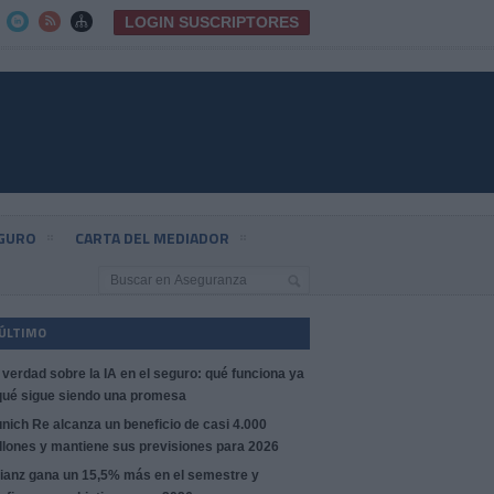
LOGIN SUSCRIPTORES



EGURO
CARTA DEL MEDIADOR
 ÚLTIMO
 verdad sobre la IA en el seguro: qué funciona ya
qué sigue siendo una promesa
nich Re alcanza un beneficio de casi 4.000
llones y mantiene sus previsiones para 2026
lianz gana un 15,5% más en el semestre y