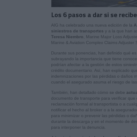
Los 6 pasos a dar si se reci
AIG ha celebrado una nueva edición de la
A
siniestros de transportes
y a la que han a
Teresa Niembro
, Marine Major Loss Adjust
Marine & Aviation Complex Claims Adjuster S
Durante sus ponencias, han definido qué es
subrayando la importancia que tiene conocer
podrían afectar a la gestión de estos sinies
crédito documentario. Así, han explicado qu
indemnizaciones por las pérdidas o daños m
cuando el asegurado asuma el riesgo de la
También, han detallado cómo se debe
actu
documento de transporte para verificar que 
reclamación formal al transportista o a cualq
notificar el hecho al broker o a la asegura
para minimizar o prevenir las pérdidas o dañ
durante la descarga y en el momento de dese
para interponer la denuncia.