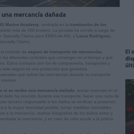
be una mercancía dañada
IG Marine Academy
, centrada en la
tramitación de los
sistido más de 200 brokers. La jornada ha corrido a cargo de
er Specialty Claims para EMEA de AIG, y
Laura Rodríguez,
pecialty Claims.
El 
 el contrato de
seguro de transporte de mercancías
,
dis
 los diferentes contratos que convergen en el tiempo y que
últ
tros. Estos contratos son los de compraventa, transportes y
e este seguro es una protección que garantiza
ateriales que sufran las mercancías durante su transporte
s mismas.
ar si se recibe una mercancía dañada
: anotar reservas en el
el daño ha ocurrido durante ese transporte, hacer una carta de
uier tercero responsable si los daños se verifican a posteriori,
dora a la mayor brevedad posible, tomar medidas razonables
os a la mercancía, realizar fotografías de los daños antes y
mbalar la mercancía, y en caso de robo acudir a la policía