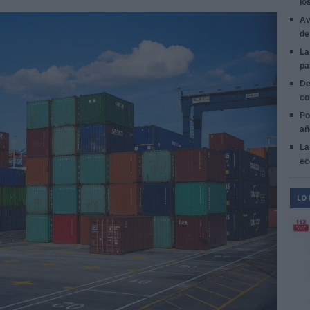
lo
Av
de
La
pa
De
co
Po
añ
La
ec
LO